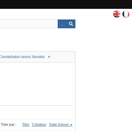
Constellation Iannis Xenakis
Trier par :
Titre
Créateur
Date d'ajout