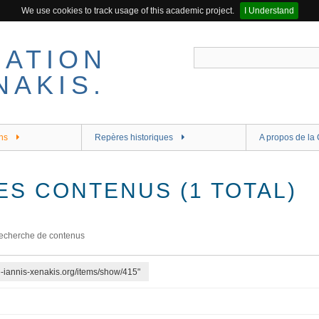
We use cookies to track usage of this academic project.
I Understand
ns
Repères historiques
A propos de la 
ES CONTENUS (1 TOTAL)
echerche de contenus
re-iannis-xenakis.org/items/show/415"