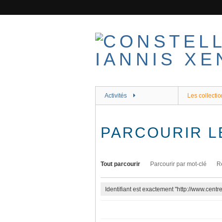
Passer
au
contenu
principal
Activités
Les collectio
PARCOURIR L
Tout parcourir
Parcourir par mot-clé
R
Identifiant est exactement "http://www.cent