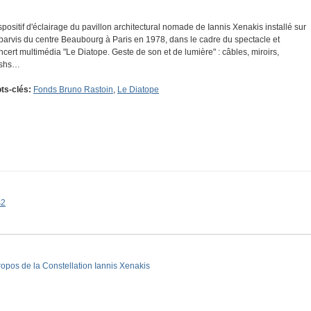
spositif d'éclairage du pavillon architectural nomade de Iannis Xenakis installé sur
 parvis du centre Beaubourg à Paris en 1978, dans le cadre du spectacle et
ncert multimédia "Le Diatope. Geste de son et de lumière" : câbles, miroirs,
ashs…
ts-clés:
Fonds Bruno Rastoin
,
Le Diatope
s2
ropos de la Constellation Iannis Xenakis