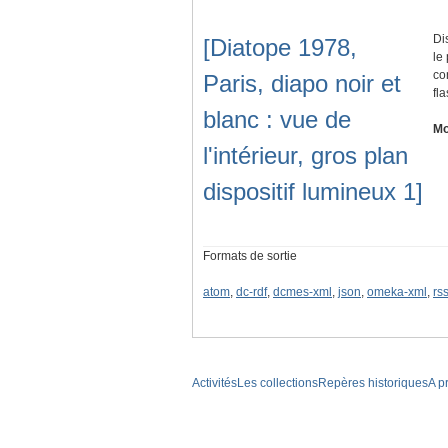
Di
[Diatope 1978,
le
co
Paris, diapo noir et
fl
blanc : vue de
Mo
l'intérieur, gros plan
dispositif lumineux 1]
Formats de sortie
atom
,
dc-rdf
,
dcmes-xml
,
json
,
omeka-xml
,
rs
Activités
Les collections
Repères historiques
A p