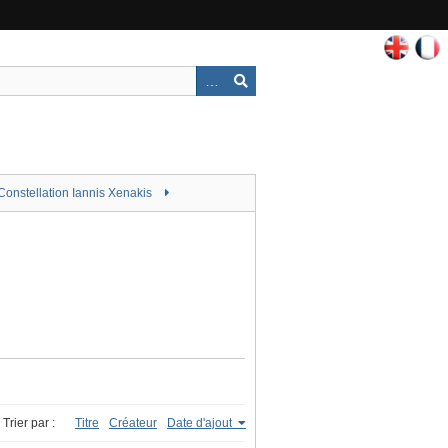
Constellation Iannis Xenakis
Trier par :
Titre
Créateur
Date d'ajout