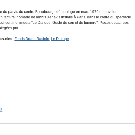
e du parvis du centre Beaubourg : démontage en mars 1979 du pavillon
chitectural nomade de Iannis Xenakis installé à Paris, dans le cadre du spectacle
 concert multimédia "Le Diatope. Geste de son et de lumière". Pièces détachées
otégées par…
ts-clés:
Fonds Bruno Rastoin
,
Le Diatope
s2