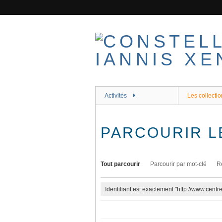
Passer
au
contenu
principal
Activités
Les collectio
PARCOURIR L
Tout parcourir
Parcourir par mot-clé
R
Identifiant est exactement "http://www.cent