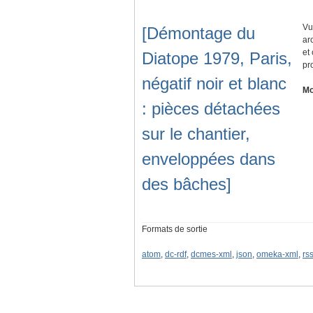
Vu
[Démontage du
ar
et
Diatope 1979, Paris,
pr
négatif noir et blanc
Mo
: pièces détachées
sur le chantier,
enveloppées dans
des bâches]
Formats de sortie
atom
,
dc-rdf
,
dcmes-xml
,
json
,
omeka-xml
,
rs