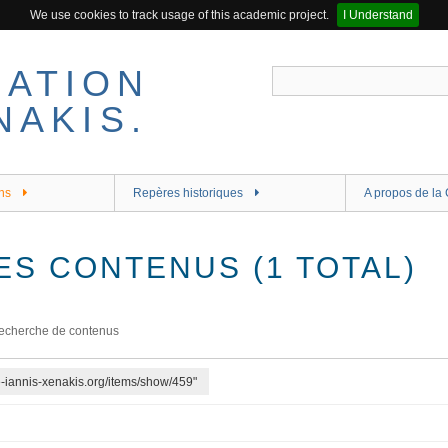
We use cookies to track usage of this academic project.
I Understand
ns
Repères historiques
A propos de la 
ES CONTENUS (1 TOTAL)
echerche de contenus
re-iannis-xenakis.org/items/show/459"