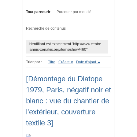
Tout parcourir
Parcourir par mot-clé
Recherche de contenus
Identifiant est exactement "http://www.centre-
iannis-xenakis.org/items/show/460"
Trier par :
Titre
Créateur
Date d'ajout
[Démontage du Diatope
1979, Paris, négatif noir et
blanc : vue du chantier de
l'extérieur, couverture
textile 3]