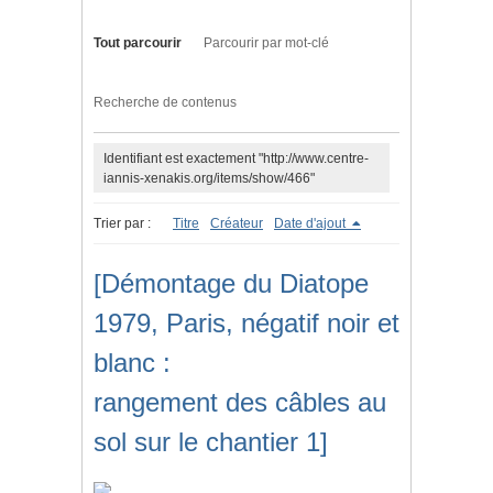
Tout parcourir
Parcourir par mot-clé
Recherche de contenus
Identifiant est exactement "http://www.centre-
iannis-xenakis.org/items/show/466"
Trier par :
Titre
Créateur
Date d'ajout
[Démontage du Diatope
1979, Paris, négatif noir et
blanc :
rangement des câbles au
sol sur le chantier 1]