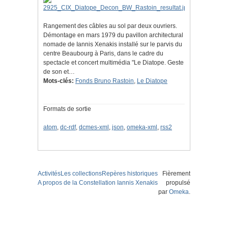
Rangement des câbles au sol par deux ouvriers.
Démontage en mars 1979 du pavillon architectural
nomade de Iannis Xenakis installé sur le parvis du
centre Beaubourg à Paris, dans le cadre du
spectacle et concert multimédia "Le Diatope. Geste
de son et…
Mots-clés:
Fonds Bruno Rastoin
,
Le Diatope
Formats de sortie
atom
,
dc-rdf
,
dcmes-xml
,
json
,
omeka-xml
,
rss2
Activités
Les collections
Repères historiques
Fièrement
A propos de la Constellation Iannis Xenakis
propulsé
par
Omeka
.