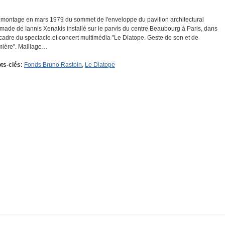
montage en mars 1979 du sommet de l'enveloppe du pavillon architectural
made de Iannis Xenakis installé sur le parvis du centre Beaubourg à Paris, dans
 cadre du spectacle et concert multimédia "Le Diatope. Geste de son et de
mière". Maillage…
ts-clés:
Fonds Bruno Rastoin
,
Le Diatope