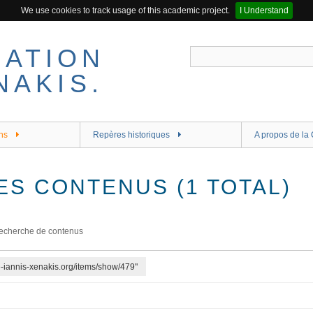
We use cookies to track usage of this academic project.
I Understand
ns
Repères historiques
A propos de la 
ES CONTENUS (1 TOTAL)
echerche de contenus
re-iannis-xenakis.org/items/show/479"