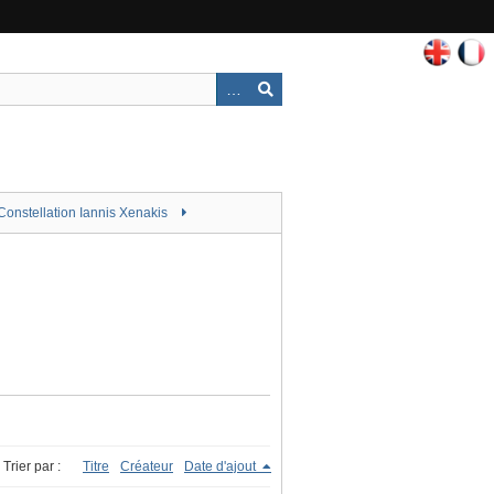
Constellation Iannis Xenakis
Trier par :
Titre
Créateur
Date d'ajout