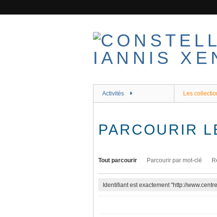
Passer
au
contenu
principal
Activités
Les collectio
PARCOURIR L
Tout parcourir
Parcourir par mot-clé
R
Identifiant est exactement "http://www.cent