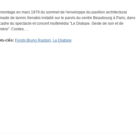
montage en mars 1979 du sommet de l'enveloppe du pavillon architectural
made de Iannis Xenakis installé sur le parvis du centre Beaubourg à Paris, dans
 cadre du spectacle et concert multimédia "Le Diatope. Geste de son et de
mière". Cordes.…
ts-clés:
Fonds Bruno Rastoin
,
Le Diatope