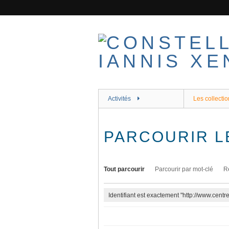
Passer
au
contenu
principal
Activités
Les collectio
PARCOURIR L
Tout parcourir
Parcourir par mot-clé
R
Identifiant est exactement "http://www.cent