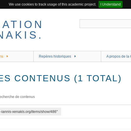
We use cookies to track usage of this academic project.
I Understand
ns
Repères historiques
A propos de la 
ES CONTENUS (1 TOTAL)
echerche de contenus
re-iannis-xenakis.org/items/show/486"