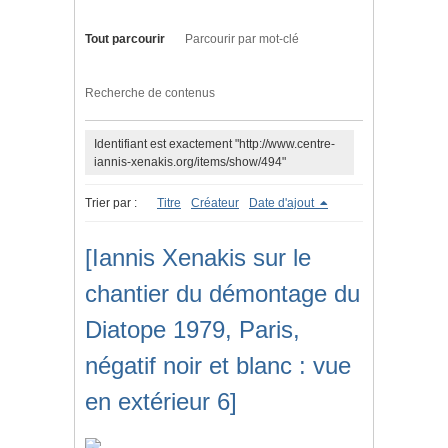
Tout parcourir
Parcourir par mot-clé
Recherche de contenus
Identifiant est exactement "http://www.centre-
iannis-xenakis.org/items/show/494"
Trier par :
Titre
Créateur
Date d'ajout
[Iannis Xenakis sur le
chantier du démontage du
Diatope 1979, Paris,
négatif noir et blanc : vue
en extérieur 6]