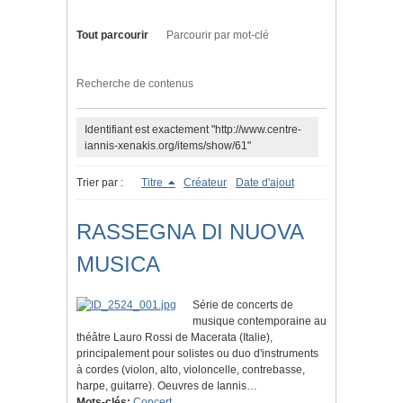
Tout parcourir
Parcourir par mot-clé
Recherche de contenus
Identifiant est exactement "http://www.centre-
iannis-xenakis.org/items/show/61"
Trier par :
Titre
Créateur
Date d'ajout
RASSEGNA DI NUOVA
MUSICA
Série de concerts de
musique contemporaine au
théâtre Lauro Rossi de Macerata (Italie),
principalement pour solistes ou duo d'instruments
à cordes (violon, alto, violoncelle, contrebasse,
harpe, guitarre). Oeuvres de Iannis…
Mots-clés:
Concert