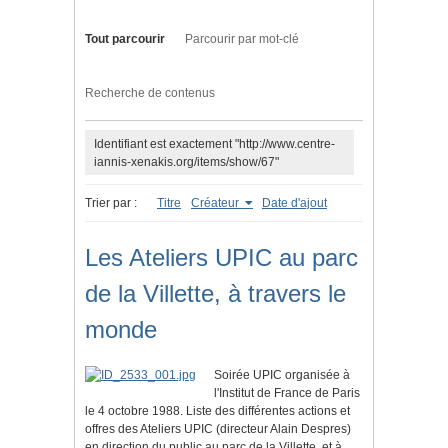
Tout parcourir
Parcourir par mot-clé
Recherche de contenus
Identifiant est exactement "http://www.centre-
iannis-xenakis.org/items/show/67"
Trier par :
Titre
Créateur
Date d'ajout
Les Ateliers UPIC au parc
de la Villette, à travers le
monde
Soirée UPIC organisée à
l'Institut de France de Paris
le 4 octobre 1988. Liste des différentes actions et
offres des Ateliers UPIC (directeur Alain Despres)
en direction du public au parc de la Villette, et à…