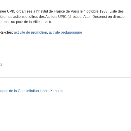
irée UPIC organisée à l'Institut de France de Paris le 4 octobre 1988. Liste des
fférentes actions et offres des Ateliers UPIC (directeur Alain Despres) en direction
 public au parc de la Villette, et à…
ts-clés:
activité de promotion
,
activité pédagogique
s2
ropos de la Constellation Iannis Xenakis