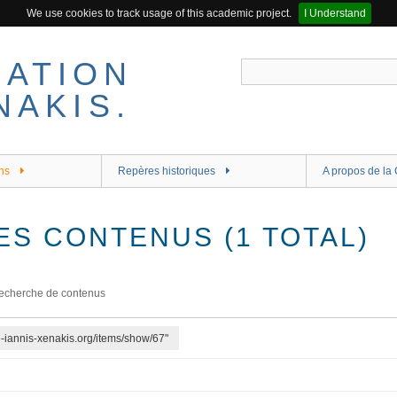
We use cookies to track usage of this academic project.
I Understand
ns
Repères historiques
A propos de la 
ES CONTENUS (1 TOTAL)
echerche de contenus
re-iannis-xenakis.org/items/show/67"