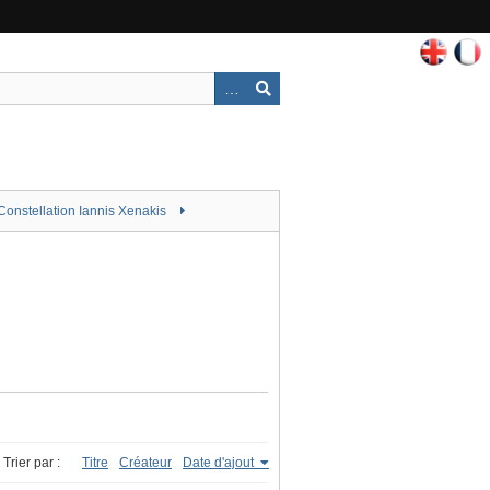
Constellation Iannis Xenakis
Trier par :
Titre
Créateur
Date d'ajout