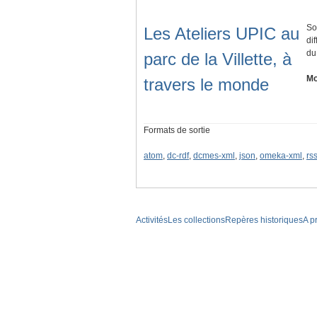
So
Les Ateliers UPIC au
di
du
parc de la Villette, à
Mo
travers le monde
Formats de sortie
atom
,
dc-rdf
,
dcmes-xml
,
json
,
omeka-xml
,
rs
Activités
Les collections
Repères historiques
A p