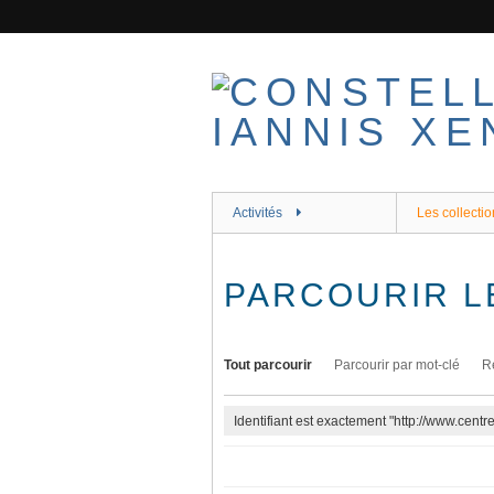
Passer
au
contenu
principal
Activités
Les collectio
PARCOURIR L
Tout parcourir
Parcourir par mot-clé
R
Identifiant est exactement "http://www.cent