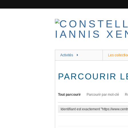
Passer
au
contenu
principal
Activités
Les collectio
PARCOURIR L
Tout parcourir
Parcourir par mot-clé
R
Identifiant est exactement "https://www.cen