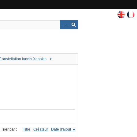
Constellation Iannis Xenakis
Trier par :
Titre
Créateur
Date d'ajout