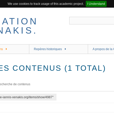
We use cookies to track usage of this academic project.
I Understand
ns
Repères historiques
A propos de la 
ES CONTENUS (1 TOTAL)
echerche de contenus
tre-iannis-xenakis.org/items/show/4987"