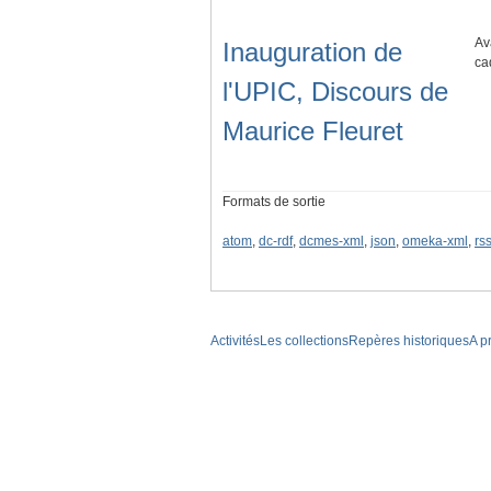
Av
Inauguration de
ca
l'UPIC, Discours de
Maurice Fleuret
Formats de sortie
atom
,
dc-rdf
,
dcmes-xml
,
json
,
omeka-xml
,
rs
Activités
Les collections
Repères historiques
A p