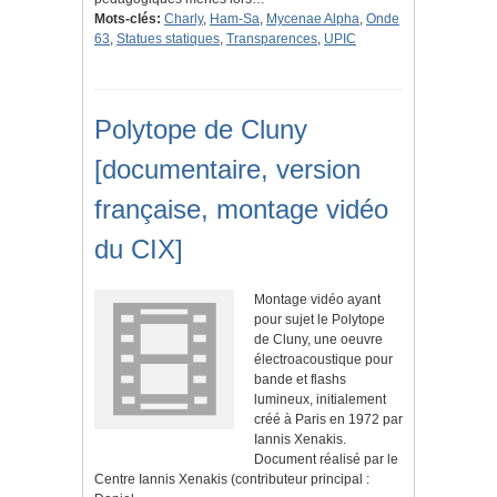
Mots-clés:
Charly
,
Ham-Sa
,
Mycenae Alpha
,
Onde
63
,
Statues statiques
,
Transparences
,
UPIC
Polytope de Cluny
[documentaire, version
française, montage vidéo
du CIX]
Montage vidéo ayant
pour sujet le Polytope
de Cluny, une oeuvre
électroacoustique pour
bande et flashs
lumineux, initialement
créé à Paris en 1972 par
Iannis Xenakis.
Document réalisé par le
Centre Iannis Xenakis (contributeur principal :