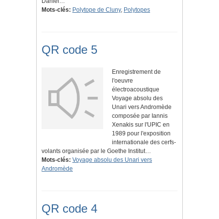
Daniel…
Mots-clés:
Polytope de Cluny
,
Polytopes
QR code 5
Enregistrement de
l'oeuvre
électroacoustique
Voyage absolu des
Unari vers Andromède
composée par Iannis
Xenakis sur l'UPIC en
1989 pour l'exposition
internationale des cerfs-
volants organisée par le Goethe Institut…
Mots-clés:
Voyage absolu des Unari vers
Andromède
QR code 4