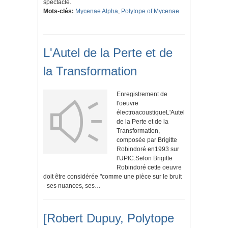
spectacle.
Mots-clés:
Mycenae Alpha
,
Polytope of Mycenae
L'Autel de la Perte et de
la Transformation
Enregistrement de
l'oeuvre
électroacoustiqueL'Autel
de la Perte et de la
Transformation,
composée par Brigitte
Robindoré en1993 sur
l'UPIC.Selon Brigitte
Robindoré cette oeuvre
doit être considérée "comme une pièce sur le bruit
- ses nuances, ses…
[Robert Dupuy, Polytope