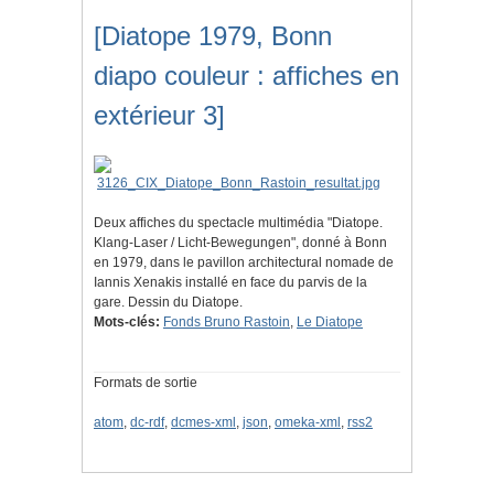
[Diatope 1979, Bonn
diapo couleur : affiches en
extérieur 3]
Deux affiches du spectacle multimédia "Diatope.
Klang-Laser / Licht-Bewegungen", donné à Bonn
en 1979, dans le pavillon architectural nomade de
Iannis Xenakis installé en face du parvis de la
gare. Dessin du Diatope.
Mots-clés:
Fonds Bruno Rastoin
,
Le Diatope
Formats de sortie
atom
,
dc-rdf
,
dcmes-xml
,
json
,
omeka-xml
,
rss2