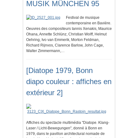
MUSIK MÜNCHEN 95
Festival de musique
contemporaine en Bavière.
Oeuvres des compositeurs Iannis Xenakis, Maurice
Ohana, Annette Schlünz, Christian Wolff, Helmut
Oehring, Ivo van Emmerik, Morton Feldman,
Richard Rijnvos, Clarence Barlow, John Cage,
Walter Zimmermann,…
[Diatope 1979, Bonn
diapo couleur : affiches en
extérieur 2]
Affiches du spectacle multimédia "Diatope. Klang-
Laser / Licht-Bewegungen", donné à Bonn en
1979, dans le pavillon architectural nomade de