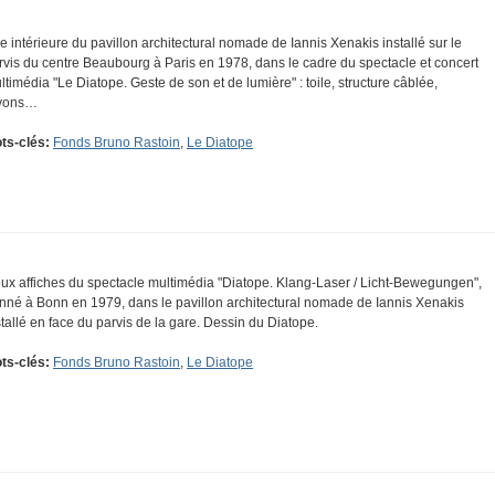
e intérieure du pavillon architectural nomade de Iannis Xenakis installé sur le
rvis du centre Beaubourg à Paris en 1978, dans le cadre du spectacle et concert
ltimédia "Le Diatope. Geste de son et de lumière" : toile, structure câblée,
yons…
ts-clés:
Fonds Bruno Rastoin
,
Le Diatope
ux affiches du spectacle multimédia "Diatope. Klang-Laser / Licht-Bewegungen",
nné à Bonn en 1979, dans le pavillon architectural nomade de Iannis Xenakis
stallé en face du parvis de la gare. Dessin du Diatope.
ts-clés:
Fonds Bruno Rastoin
,
Le Diatope