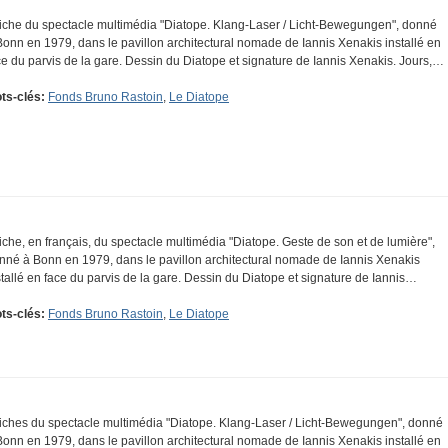
fiche du spectacle multimédia "Diatope. Klang-Laser / Licht-Bewegungen", donné
Bonn en 1979, dans le pavillon architectural nomade de Iannis Xenakis installé en
ce du parvis de la gare. Dessin du Diatope et signature de Iannis Xenakis. Jours,…
ts-clés:
Fonds Bruno Rastoin
,
Le Diatope
fiche, en français, du spectacle multimédia "Diatope. Geste de son et de lumière",
nné à Bonn en 1979, dans le pavillon architectural nomade de Iannis Xenakis
stallé en face du parvis de la gare. Dessin du Diatope et signature de Iannis…
ts-clés:
Fonds Bruno Rastoin
,
Le Diatope
fiches du spectacle multimédia "Diatope. Klang-Laser / Licht-Bewegungen", donné
Bonn en 1979, dans le pavillon architectural nomade de Iannis Xenakis installé en