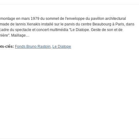
montage en mars 1979 du sommet de l'enveloppe du pavillon architectural
made de Iannis Xenakis installé sur le parvis du centre Beaubourg à Paris, dans
 cadre du spectacle et concert multimédia "Le Diatope. Geste de son et de
mière". Maillage…
ts-clés:
Fonds Bruno Rastoin
,
Le Diatope