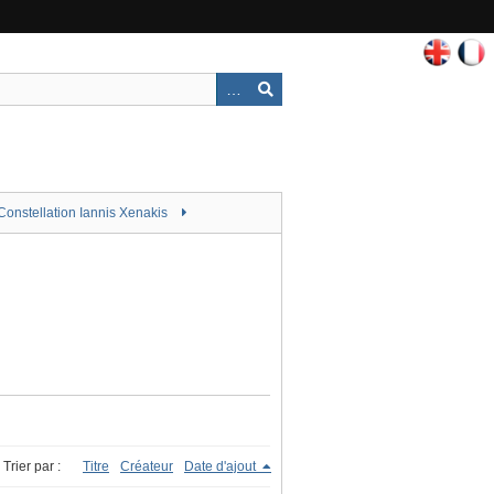
Constellation Iannis Xenakis
Trier par :
Titre
Créateur
Date d'ajout