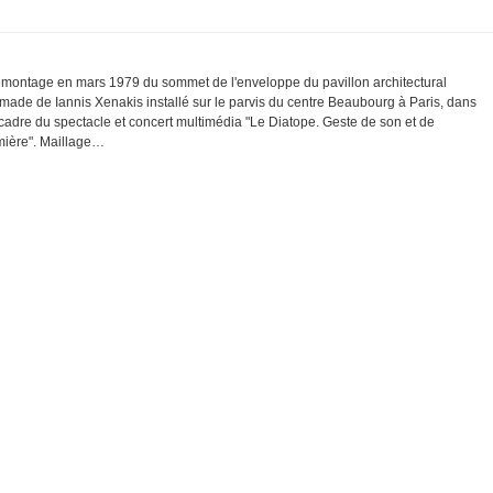
montage en mars 1979 du sommet de l'enveloppe du pavillon architectural
made de Iannis Xenakis installé sur le parvis du centre Beaubourg à Paris, dans
 cadre du spectacle et concert multimédia "Le Diatope. Geste de son et de
mière". Maillage…