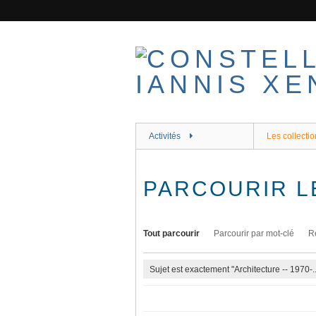
Passer
au
contenu
principal
Activités
Les collectio
PARCOURIR L
Tout parcourir
Parcourir par mot-clé
R
Sujet est exactement "Architecture -- 1970-..