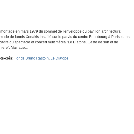
montage en mars 1979 du sommet de l'enveloppe du pavillon architectural
made de Iannis Xenakis installé sur le parvis du centre Beaubourg à Paris, dans
 cadre du spectacle et concert multimédia "Le Diatope. Geste de son et de
mière". Maillage…
ts-clés:
Fonds Bruno Rastoin
,
Le Diatope