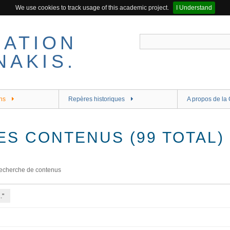
We use cookies to track usage of this academic project.
I Understand
ns
Repères historiques
A propos de la 
ES CONTENUS (99 TOTAL)
echerche de contenus
."