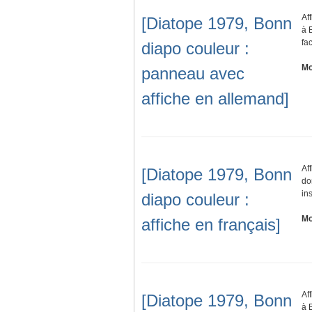
Af
[Diatope 1979, Bonn
à 
fa
diapo couleur :
Mo
panneau avec
affiche en allemand]
Af
[Diatope 1979, Bonn
do
in
diapo couleur :
Mo
affiche en français]
Af
[Diatope 1979, Bonn
à 