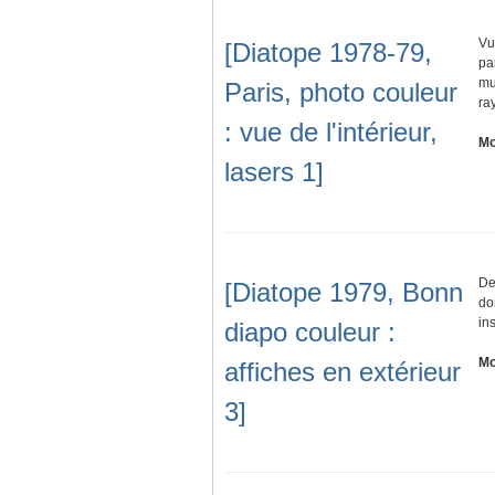
Vu
[Diatope 1978-79,
pa
mu
Paris, photo couleur
ra
: vue de l'intérieur,
Mo
lasers 1]
De
[Diatope 1979, Bonn
do
in
diapo couleur :
Mo
affiches en extérieur
3]