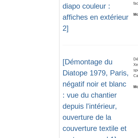
fa
diapo couleur :
Mo
affiches en extérieur
2]
Dé
[Démontage du
Xe
sp
Diatope 1979, Paris,
Ca
négatif noir et blanc
Mo
: vue du chantier
depuis l'intérieur,
ouverture de la
couverture textile et