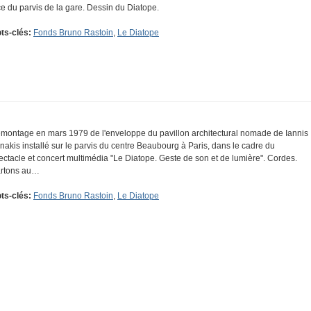
ce du parvis de la gare. Dessin du Diatope.
ts-clés:
Fonds Bruno Rastoin
,
Le Diatope
montage en mars 1979 de l'enveloppe du pavillon architectural nomade de Iannis
nakis installé sur le parvis du centre Beaubourg à Paris, dans le cadre du
ectacle et concert multimédia "Le Diatope. Geste de son et de lumière". Cordes.
rtons au…
ts-clés:
Fonds Bruno Rastoin
,
Le Diatope