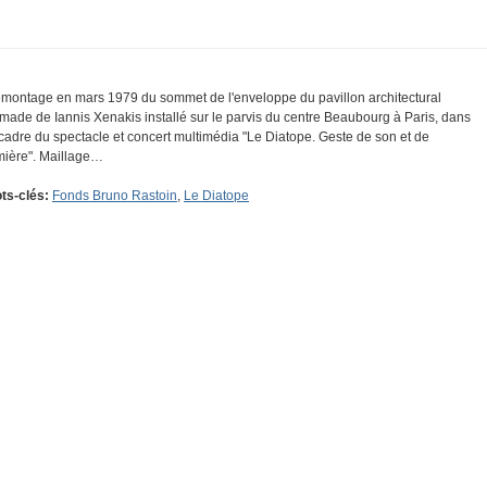
montage en mars 1979 du sommet de l'enveloppe du pavillon architectural
made de Iannis Xenakis installé sur le parvis du centre Beaubourg à Paris, dans
 cadre du spectacle et concert multimédia "Le Diatope. Geste de son et de
mière". Maillage…
ts-clés:
Fonds Bruno Rastoin
,
Le Diatope