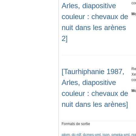
co
Arles, diapositive
Mo
couleur : chevaux de
nuit dans les arènes
2]
Re
[Taurhiphanie 1987,
Xe
co
Arles, diapositive
Mo
couleur : chevaux de
nuit dans les arènes]
Formats de sortie
atom
,
dc-rdf
,
dcmes-xml
,
json
,
omeka-xml
,
rs