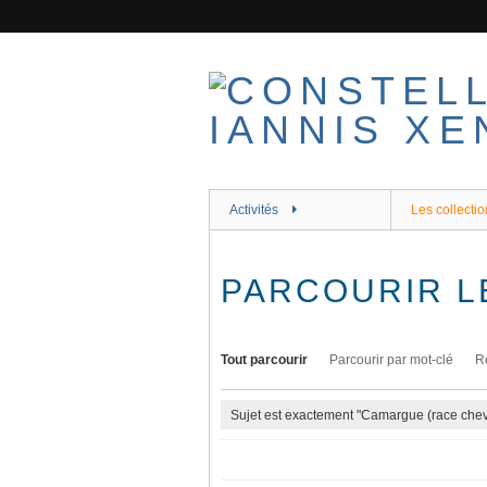
Passer
au
contenu
principal
Activités
Les collectio
PARCOURIR L
Tout parcourir
Parcourir par mot-clé
R
Sujet est exactement "Camargue (race chev