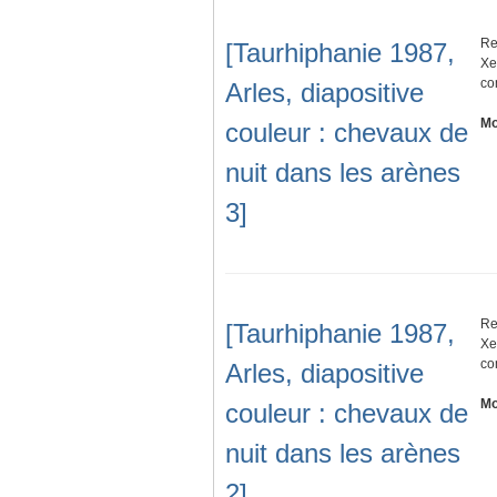
Re
[Taurhiphanie 1987,
Xe
co
Arles, diapositive
Mo
couleur : chevaux de
nuit dans les arènes
3]
Re
[Taurhiphanie 1987,
Xe
co
Arles, diapositive
Mo
couleur : chevaux de
nuit dans les arènes
2]