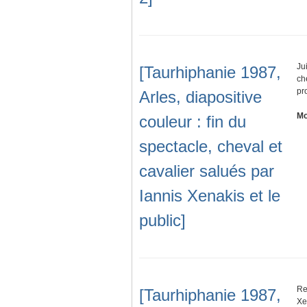
Ju
[Taurhiphanie 1987,
ch
pr
Arles, diapositive
Mo
couleur : fin du
spectacle, cheval et
cavalier salués par
Iannis Xenakis et le
public]
Re
[Taurhiphanie 1987,
Xe