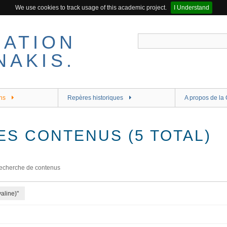
We use cookies to track usage of this academic project.
I Understand
ns
Repères historiques
A propos de la 
ES CONTENUS (5 TOTAL)
echerche de contenus
aline)"