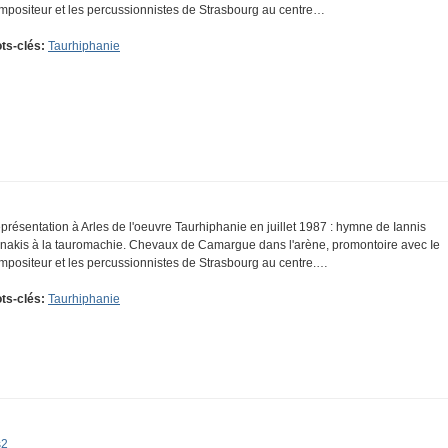
mpositeur et les percussionnistes de Strasbourg au centre…
ts-clés:
Taurhiphanie
présentation à Arles de l'oeuvre Taurhiphanie en juillet 1987 : hymne de Iannis
nakis à la tauromachie. Chevaux de Camargue dans l'arène, promontoire avec Ie
mpositeur et les percussionnistes de Strasbourg au centre.…
ts-clés:
Taurhiphanie
s2