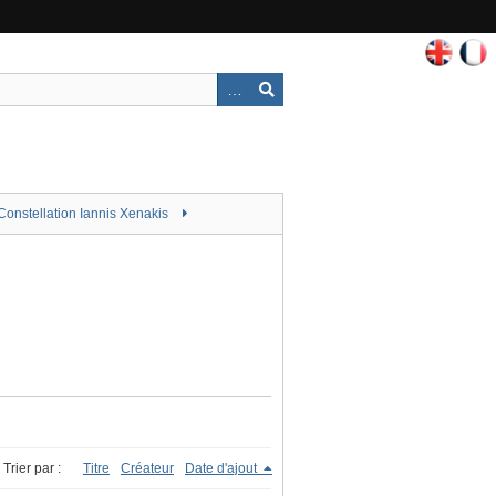
Constellation Iannis Xenakis
Trier par :
Titre
Créateur
Date d'ajout