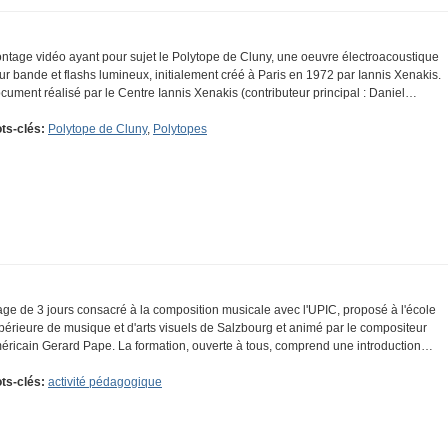
ntage vidéo ayant pour sujet le Polytope de Cluny, une oeuvre électroacoustique
ur bande et flashs lumineux, initialement créé à Paris en 1972 par Iannis Xenakis.
cument réalisé par le Centre Iannis Xenakis (contributeur principal : Daniel…
ts-clés:
Polytope de Cluny
,
Polytopes
age de 3 jours consacré à la composition musicale avec l'UPIC, proposé à l'école
périeure de musique et d'arts visuels de Salzbourg et animé par le compositeur
éricain Gerard Pape. La formation, ouverte à tous, comprend une introduction…
ts-clés:
activité pédagogique