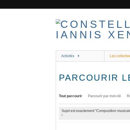
Passer
au
contenu
principal
Activités
Les collectio
PARCOURIR L
Tout parcourir
Parcourir par mot-clé
R
Sujet est exactement "Composition musicale
"