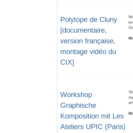
Mo
Polytope de Cluny
po
Do
[documentaire,
Mo
version française,
montage vidéo du
CIX]
St
Workshop
su
am
Graphische
Mo
Komposition mit Les
Ateliers UPIC (Paris)