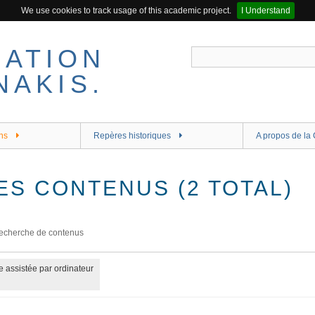
We use cookies to track usage of this academic project.
I Understand
ns
Repères historiques
A propos de la 
ES CONTENUS (2 TOTAL)
echerche de contenus
 assistée par ordinateur