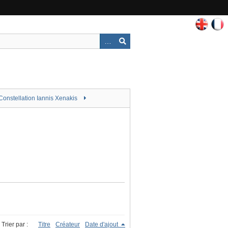
Constellation Iannis Xenakis
Trier par :
Titre
Créateur
Date d'ajout