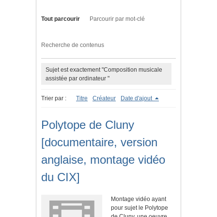
Tout parcourir
Parcourir par mot-clé
Recherche de contenus
Sujet est exactement "Composition musicale
assistée par ordinateur "
Trier par :
Titre
Créateur
Date d'ajout
Polytope de Cluny
[documentaire, version
anglaise, montage vidéo
du CIX]
Montage vidéo ayant
pour sujet le Polytope
de Cluny, une oeuvre