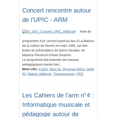
Concert rencontre autour
de l'UPIC - ARM
Note de
programme d'un concert ayant eu lieu à La Maison
de la culture de Nevers en mars 1984, sur des
textes de présentation de Iannis Xenakis, de
Maurice Fleuret et d'Alain Després.
Le programme fait entendre des travaux
pédagogiques menés lors…
Mots-clés:
Charly
,
Ham-Sa
,
Mycenae Alpha
,
Onde
63
,
Statues statiques
,
Transparences
,
UPIC
Les Cahiers de l'arm n°4 :
Informatique musicale et
pédagogie autour de