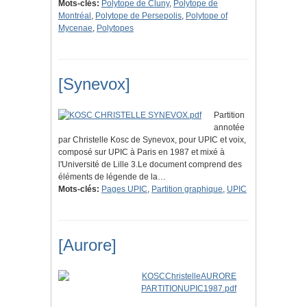
Mots-clés:
Polytope de Cluny
,
Polytope de
Montréal
,
Polytope de Persepolis
,
Polytope of
Mycenae
,
Polytopes
[Synevox]
Partition
annotée
par Christelle Kosc de Synevox, pour UPIC et voix,
composé sur UPIC à Paris en 1987 et mixé à
l'Université de Lille 3.Le document comprend des
éléments de légende de la…
Mots-clés:
Pages UPIC
,
Partition graphique
,
UPIC
[Aurore]