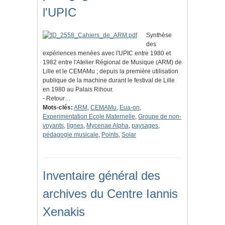
l'UPIC
Synthèse
des
expériences menées avec l'UPIC entre 1980 et
1982 entre l'Atelier Régional de Musique (ARM) de
Lille et le CEMAMu ; depuis la première utilisation
publique de la machine durant le festival de Lille
en 1980 au Palais Rihour.
- Retour…
Mots-clés:
ARM
,
CEMAMu
,
Eua-on
,
Experimentation Ecole Maternelle
,
Groupe de non-
voyants
,
lignes
,
Mycenae Alpha
,
paysages
,
pédagogie musicale
,
Points
,
Solar
Inventaire général des
archives du Centre Iannis
Xenakis