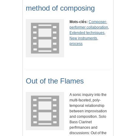
method of composing
Mots-clés:
Composer-
performer collaboration
,
Extended techniques
,
New instruments
,
process
Out of the Flames
A sonic inquiry into the
multi-faceted, poly-
temporal relationship
between improvisation
and composition. Solo
Bass Clarinet
perfrmances and
discussions: Out of the