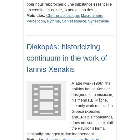
pour nous rapprocher d’une substance essentielle
en création musicale, la perception des…
Mots-clés:
Chrono-acoustique
,
Macro-timbre
,
Perception
,
Rythme
,
Son et espace
,
Synesthésie
Diakopès: historicizing
continuum in the work of
Iannis Xenakis
A later work (1966), the
holiday house Xenakis
designed for a musician,
his friend F.B. Mâche,
the only work realized in
Greece (Xenakis
and...Plato’s homeland),
does not seem to exhibit
the Pavilion's formal
continuity: arranged in five independent…
Mots-clés:
Amorgos
,
Architecture
,
François-