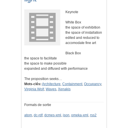
Keynote
White Box
the space of exhibition
the space of installation
edited and reduced to
accomodate fine art
Black Box
the space to facilitate
the space to make possible
expanded and diffused with performance
The proposition seeks…
Mots-clés:
Architecture
,
Containment
,
Occupancy
,
Virginia Wolf
,
Waves
,
Xenakis
Formats de sortie
atom
,
dc-rdf
,
dcmes-xml
,
json
,
omeka-xml
,
rss2