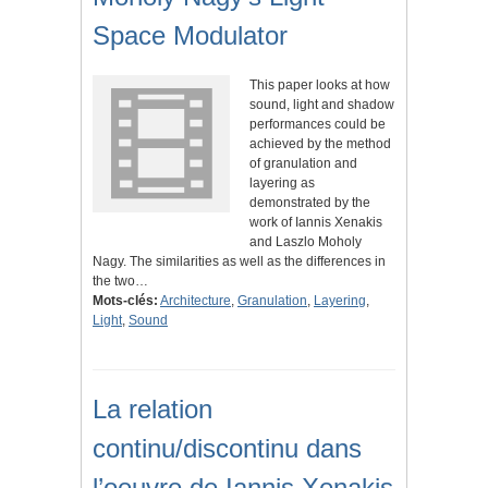
Space Modulator
This paper looks at how
sound, light and shadow
performances could be
achieved by the method
of granulation and
layering as
demonstrated by the
work of Iannis Xenakis
and Laszlo Moholy
Nagy. The similarities as well as the differences in
the two…
Mots-clés:
Architecture
,
Granulation
,
Layering
,
Light
,
Sound
La relation
continu/discontinu dans
l’oeuvre de Iannis Xenakis