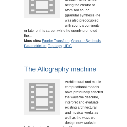
Xenakis' work: whilst
being the creator of
atomised sound
(granular synthesis) he
was also preoccupied
with sound's continuity;
or later on his career, while he openly promoted
the…
Mots-clés:
Fourier Transform
,
Granular Synthesis
,
Parametricism
,
Topology
,
UPIC
The Allography machine
Architectural and music
computational models
have profoundly affected
the ways we describe,
interpret and evaluate
existing architectural
and musical works as
well as the ways we
design new works in