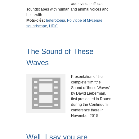
audiovisual effects,
soundscapes with human and animal voices and
bells with…
Mots-clés:
heterotopia
,
Polytope of Mycenae
,
soundscape
,
UPIC
The Sound of These
Waves
Presentation of the
complete film "the
Sound of these Waves"
by David Lieberman,
first presented in Rouen
during the Continuum
conference there in
November 2015.
Well, I say you are