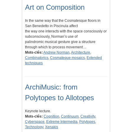
Art on Composition
In the same way that the Cosmatesque floors in
San Benedetto in Piscinula affect
the way one interacts with the space consciously or
subconsciously, Norman’s use of
palindromic musical gesture give a structure
through which to process movement…
Mots-clés:
Andrew Norman
,
Architecture
,
Combinatorics
,
Cosmateque mosaics
,
Extended
techniques
ArchiMusic: from
Polytopes to Allotopes
Keynote lecture.
Mots-clés:
Cognition
,
Continuum
,
Creativity
,
Cyberspace
,
Extreme Intermedia
,
Polytopes
,
Technology
,
Xenakis