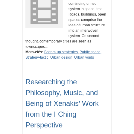
continuing united
system in space-time.
Roads, buildings, open
spaces comprise the
idea of urban structure
into an interwoven
system. On second
thought, contemporary cities are seen as
townscapes…
Mots-clés:
Bottom-up strategies
,
Public space
,
Strategy-tactic
,
Urban design
,
Urban voids
Researching the
Philosophy, Music, and
Being of Xenakis’ Work
from the I Ching
Perspective