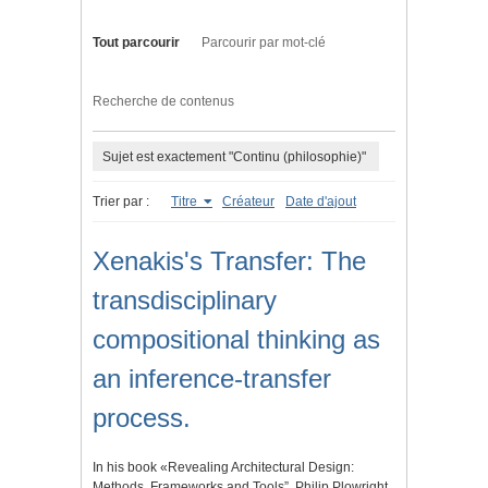
Tout parcourir
Parcourir par mot-clé
Recherche de contenus
Sujet est exactement "Continu (philosophie)"
Trier par :
Titre
Créateur
Date d'ajout
Xenakis's Transfer: The
transdisciplinary
compositional thinking as
an inference-transfer
process.
In his book «Revealing Architectural Design:
Methods, Frameworks and Tools”, Philip Plowright