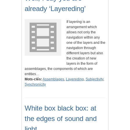
already ‘Layereding’
If layering is an
arrangement which
allows not only the
navigation within any
one of the layers and the
navigation through
different layers but also
the creation of new
layers in the form of
assemblages, the components of which are
entities…
Mots-clés:
Assemblages
,
Layereding
,
Subjectivity
,
Synchronicity
White box black box: at
the edges of sound and
light