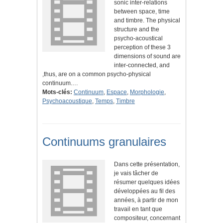
sonic inter-relations
between space, time
and timbre. The physical
structure and the
psycho-acoustical
perception of these 3
dimensions of sound are
inter-connected, and
,thus, are on a common psycho-physical
continuum.…
Mots-clés:
Continuum
,
Espace
,
Morphologie
,
Psychoacoustique
,
Temps
,
Timbre
Continuums granulaires
Dans cette présentation,
je vais tâcher de
résumer quelques idées
développées au fil des
années, à partir de mon
travail en tant que
compositeur, concernant