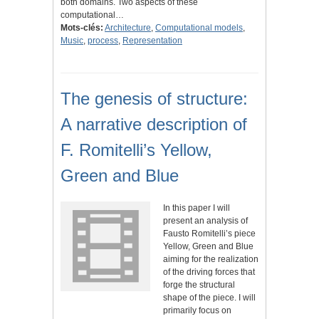
both domains. Two aspects of these
computational…
Mots-clés:
Architecture
,
Computational models
,
Music
,
process
,
Representation
The genesis of structure:
A narrative description of
F. Romitelli’s Yellow,
Green and Blue
In this paper I will
present an analysis of
Fausto Romitelli’s piece
Yellow, Green and Blue
aiming for the realization
of the driving forces that
forge the structural
shape of the piece. I will
primarily focus on