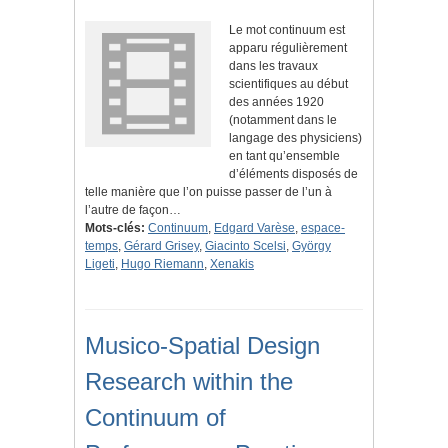
Le mot continuum est
apparu régulièrement
dans les travaux
scientifiques au début
des années 1920
(notamment dans le
langage des physiciens)
en tant qu’ensemble
d’éléments disposés de
telle manière que l’on puisse passer de l’un à
l’autre de façon…
Mots-clés:
Continuum
,
Edgard Varèse
,
espace-
temps
,
Gérard Grisey
,
Giacinto Scelsi
,
György
Ligeti
,
Hugo Riemann
,
Xenakis
Musico-Spatial Design
Research within the
Continuum of