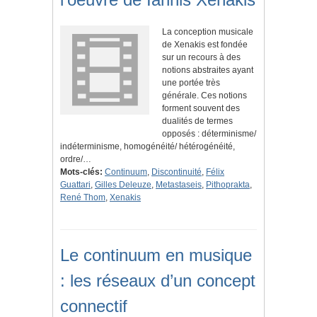
La conception musicale
de Xenakis est fondée
sur un recours à des
notions abstraites ayant
une portée très
générale. Ces notions
forment souvent des
dualités de termes
opposés : déterminisme/
indéterminisme, homogénéité/ hétérogénéité,
ordre/…
Mots-clés:
Continuum
,
Discontinuité
,
Félix
Guattari
,
Gilles Deleuze
,
Metastaseis
,
Pithoprakta
,
René Thom
,
Xenakis
Le continuum en musique
: les réseaux d’un concept
connectif