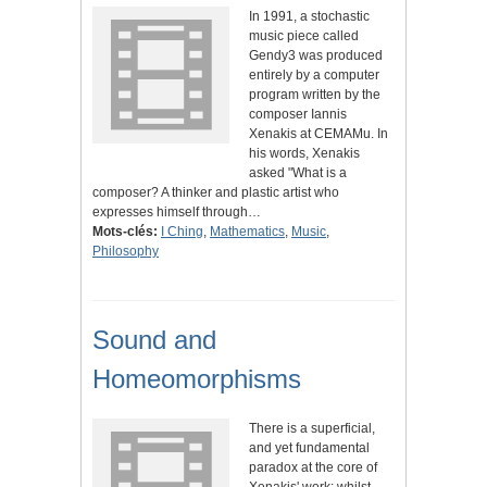
In 1991, a stochastic
music piece called
Gendy3 was produced
entirely by a computer
program written by the
composer Iannis
Xenakis at CEMAMu. In
his words, Xenakis
asked "What is a
composer? A thinker and plastic artist who
expresses himself through…
Mots-clés:
I Ching
,
Mathematics
,
Music
,
Philosophy
Sound and
Homeomorphisms
There is a superficial,
and yet fundamental
paradox at the core of