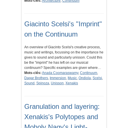
Mots-clés:
Architecture
,
Continuum
Giacinto Scelsi's "Imprint"
on the Continuum
An overview of Giacinto Scelsi's creative process,
music and writings, focussing on the importance he
gives to sound and particularly unisson. Could this
be the "imprint" he has left on our musical
continuum? Specific examples are given where…
Mots-clés:
Anada Coomaraswamy
,
Continuum
,
Dagar Brothers
,
Immersion
,
Music
,
Ondiola
,
Scelsi
,
Sound
,
Spinoza
,
Unisson
,
Xenakis
Granulation and layering:
Xenakis's Polytopes and
Moholy Nagy's Light-