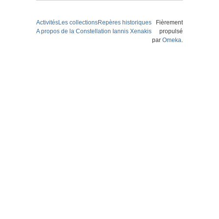
Activités
Les collections
Repères historiques
Fièrement
A propos de la Constellation Iannis Xenakis
propulsé
par
Omeka
.