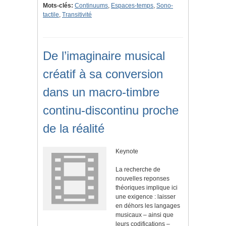
Mots-clés:
Continuums
,
Espaces-temps
,
Sono-
tactile
,
Transitivité
De l’imaginaire musical
créatif à sa conversion
dans un macro-timbre
continu-discontinu proche
de la réalité
Keynote
La recherche de
nouvelles reponses
théoriques implique ici
une exigence : laisser
en déhors les langages
musicaux – ainsi que
leurs codifications –