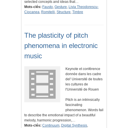
selected concepts and ideas that…
Mots-clés:
Fausto
,
Gesture
,
Livia Theodorescu-
Ciocanea
,
Romitelli
,
Structure
,
Timbre
The plasticity of pitch
phenomena in electronic
music
Keynote et conférence
donnée dans les cadre
del' Université de toutes
les cultures de
l'Université de Rouen
Pitch is an intrinsically
fascinating
phenomenon. Words fail
to describe the emotional impact of a beautiful
melody, harmonic progression,…
Mots-clés:
Continuum
,
Digital Synthesis
,