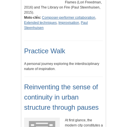
Flames (Lori Freedman,
2016) and The Library on Fire (Paul Steenhuisen,
2015).
Mots-clés:
Composer-performer collaboration
,
Extended techniques
,
Improvisation
,
Paul
Steenhuisen
Practice Walk
A personal journey exploring the interdisciplinary
nature of inspiration.
Reinventing the sense of
continuity in urban
structure through pauses
At first glance, the
modern city constitutes a