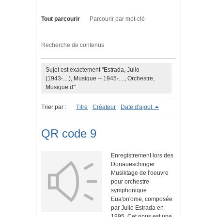
Tout parcourir
Parcourir par mot-clé
Recherche de contenus
Sujet est exactement "Estrada, Julio
(1943-....), Musique -- 1945-...., Orchestre,
Musique d'"
Trier par :
Titre
Créateur
Date d'ajout
QR code 9
Enregistrement lors des
Donaueschinger
Musiktage de l'oeuvre
pour orchestre
symphonique
Eua'on'ome, composée
par Julio Estrada en
1995. Cet opus est une