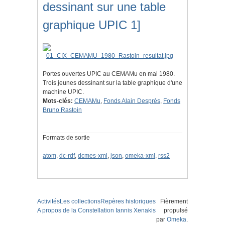
dessinant sur une table
graphique UPIC 1]
Portes ouvertes UPIC au CEMAMu en mai 1980.
Trois jeunes dessinant sur la table graphique d'une
machine UPIC.
Mots-clés:
CEMAMu
,
Fonds Alain Després
,
Fonds
Bruno Rastoin
Formats de sortie
atom
,
dc-rdf
,
dcmes-xml
,
json
,
omeka-xml
,
rss2
Activités
Les collections
Repères historiques
Fièrement
A propos de la Constellation Iannis Xenakis
propulsé
par
Omeka
.