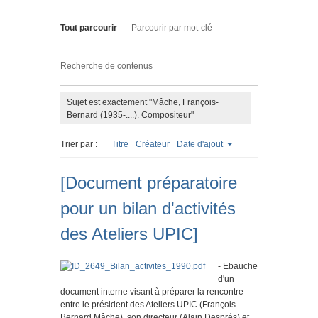
Tout parcourir
Parcourir par mot-clé
Recherche de contenus
Sujet est exactement "Mâche, François-
Bernard (1935-....). Compositeur"
Trier par :
Titre
Créateur
Date d'ajout
[Document préparatoire
pour un bilan d'activités
des Ateliers UPIC]
- Ebauche
d'un
document interne visant à préparer la rencontre
entre le président des Ateliers UPIC (François-
Bernard Mâche), son directeur (Alain Després) et