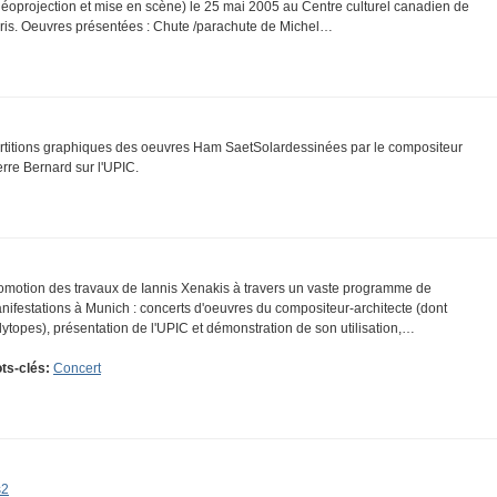
déoprojection et mise en scène) le 25 mai 2005 au Centre culturel canadien de
ris. Oeuvres présentées : Chute /parachute de Michel…
rtitions graphiques des oeuvres Ham SaetSolardessinées par le compositeur
erre Bernard sur l'UPIC.
omotion des travaux de Iannis Xenakis à travers un vaste programme de
nifestations à Munich : concerts d'oeuvres du compositeur-architecte (dont
lytopes), présentation de l'UPIC et démonstration de son utilisation,…
ts-clés:
Concert
s2