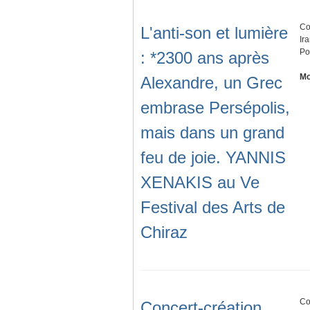
Co
L'anti-son et lumière
Ir
Po
: *2300 ans après
Mo
Alexandre, un Grec
embrase Persépolis,
mais dans un grand
feu de joie. YANNIS
XENAKIS au Ve
Festival des Arts de
Chiraz
Co
Concert-création,