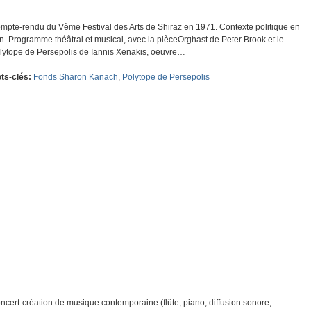
mpte-rendu du Vème Festival des Arts de Shiraz en 1971. Contexte politique en
an. Programme théâtral et musical, avec la pièceOrghast de Peter Brook et le
lytope de Persepolis de Iannis Xenakis, oeuvre…
ts-clés:
Fonds Sharon Kanach
,
Polytope de Persepolis
ncert-création de musique contemporaine (flûte, piano, diffusion sonore,