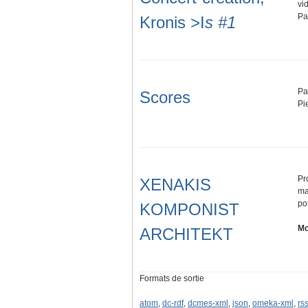
vi
Pa
Kronis >I
s #1
Pa
Scores
Pi
Pr
XENAKIS
ma
po
KOMPONIST
Mo
ARCHITEKT
Formats de sortie
atom
,
dc-rdf
,
dcmes-xml
,
json
,
omeka-xml
,
rs