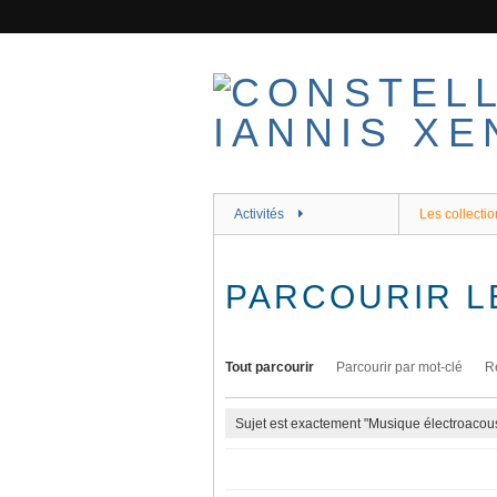
Passer
au
contenu
principal
Activités
Les collectio
PARCOURIR L
Tout parcourir
Parcourir par mot-clé
R
Sujet est exactement "Musique électroacous