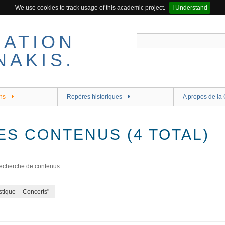
We use cookies to track usage of this academic project.
I Understand
ns
Repères historiques
A propos de la 
ES CONTENUS (4 TOTAL)
echerche de contenus
tique -- Concerts"