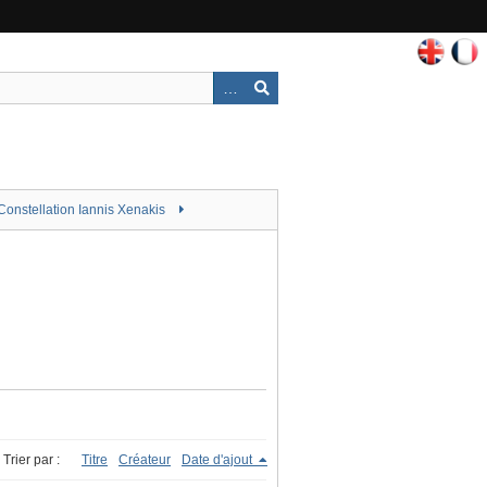
Constellation Iannis Xenakis
Trier par :
Titre
Créateur
Date d'ajout