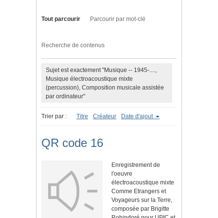
Tout parcourir
Parcourir par mot-clé
Recherche de contenus
Sujet est exactement "Musique -- 1945-....,
Musique électroacoustique mixte
(percussion), Composition musicale assistée
par ordinateur"
Trier par :
Titre
Créateur
Date d'ajout
QR code 16
Enregistrement de
l'oeuvre
électroacoustique mixte
Comme Etrangers et
Voyageurs sur la Terre,
composée par Brigitte
Robindoré pour UPIC et