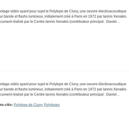
ntage vidéo ayant pour sujet le Polytope de Cluny, une oeuvre électroacoustique
ur bande et flashs lumineux, initialement créé à Paris en 1972 par Iannis Xenakis.
cument réalisé par le Centre Iannis Xenakis (contributeur principal : Daniel…
ntage vidéo ayant pour sujet le Polytope de Cluny, une oeuvre électroacoustique
ur bande et flashs lumineux, initialement créé à Paris en 1972 par Iannis Xenakis.
cument réalisé par le Centre Iannis Xenakis (contributeur principal : Daniel…
ts-clés:
Polytope de Cluny
,
Polytopes