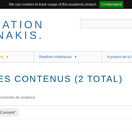
We use cookies to track usage of this academic project.
I Understand
ns
Repères historiques
A propos de la 
ES CONTENUS (2 TOTAL)
echerche de contenus
 Concerts"