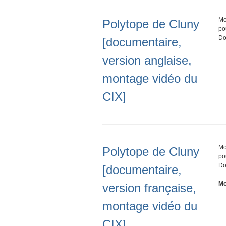
Mo
Polytope de Cluny
po
Do
[documentaire,
version anglaise,
montage vidéo du
CIX]
Mo
Polytope de Cluny
po
Do
[documentaire,
Mo
version française,
montage vidéo du
CIX]