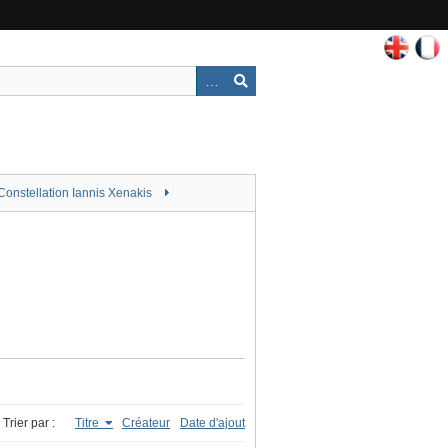
Constellation Iannis Xenakis
Trier par :
Titre
Créateur
Date d'ajout