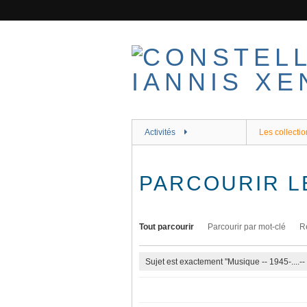
Passer
au
contenu
principal
Activités
Les collectio
PARCOURIR L
Tout parcourir
Parcourir par mot-clé
R
Sujet est exactement "Musique -- 1945-....--