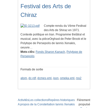
Festival des Arts de
Chiraz
Compte-rendu du Vème Festival
des Arts de Shiraz en 1971.
Contexte politique en Iran. Programme théâtral et
musical, avec la pièceOrghast de Peter Brook et le
Polytope de Persepolis de Iannis Xenakis,
oeuvre…
Mots-clés:
Fonds Sharon Kanach
,
Polytope de
Persepolis
Formats de sortie
atom
,
dc-rdf
,
dcmes-xml
,
json
,
omeka-xml
,
rss2
Activités
Les collections
Repères historiques
Fièrement
A propos de la Constellation Iannis Xenakis
propulsé