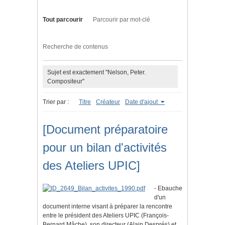
Tout parcourir
Parcourir par mot-clé
Recherche de contenus
Sujet est exactement "Nelson, Peter.
Compositeur"
Trier par :
Titre
Créateur
Date d'ajout
[Document préparatoire
pour un bilan d'activités
des Ateliers UPIC]
- Ebauche
d'un
document interne visant à préparer la rencontre
entre le président des Ateliers UPIC (François-
Bernard Mâche), son directeur (Alain Després) et