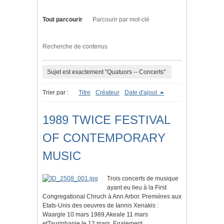
Tout parcourir
Parcourir par mot-clé
Recherche de contenus
Sujet est exactement "Quatuors -- Concerts"
Trier par :
Titre
Créateur
Date d'ajout
1989 TWICE FESTIVAL
OF CONTEMPORARY
MUSIC
Trois concerts de musique
ayant eu lieu à la First
Congregational Chruch à Ann Arbor. Premières aux
Etats-Unis des oeuvres de Iannis Xenakis :
Waargle 10 mars 1989,Akeale 11 mars
etTauriphanie le 12 mars. Egalement,…