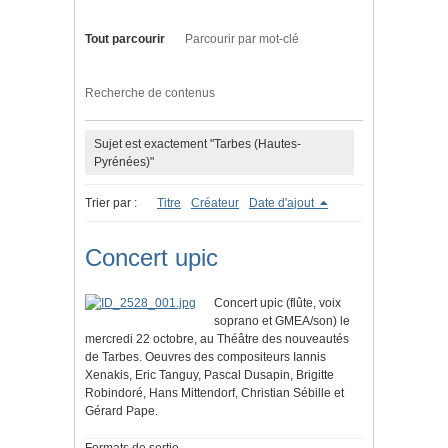
Tout parcourir
Parcourir par mot-clé
Recherche de contenus
Sujet est exactement "Tarbes (Hautes-
Pyrénées)"
Trier par :
Titre
Créateur
Date d'ajout
Concert upic
Concert upic (flûte, voix
soprano et GMEA/son) le
mercredi 22 octobre, au Théâtre des nouveautés
de Tarbes. Oeuvres des compositeurs Iannis
Xenakis, Eric Tanguy, Pascal Dusapin, Brigitte
Robindoré, Hans Mittendorf, Christian Sébille et
Gérard Pape.