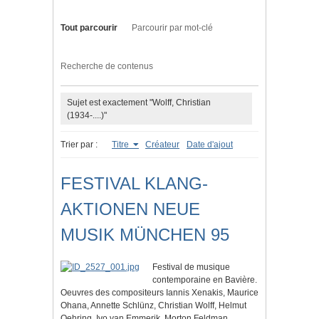
Tout parcourir
Parcourir par mot-clé
Recherche de contenus
Sujet est exactement "Wolff, Christian
(1934-....)"
Trier par :
Titre
Créateur
Date d'ajout
FESTIVAL KLANG-
AKTIONEN NEUE
MUSIK MÜNCHEN 95
Festival de musique
contemporaine en Bavière.
Oeuvres des compositeurs Iannis Xenakis, Maurice
Ohana, Annette Schlünz, Christian Wolff, Helmut
Oehring, Ivo van Emmerik, Morton Feldman,