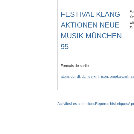
Fe
FESTIVAL KLANG-
Xe
Em
AKTIONEN NEUE
Zi
MUSIK MÜNCHEN
95
Formats de sortie
atom
,
dc-rdf
,
dcmes-xml
,
json
,
omeka-xml
,
rs
Activités
Les collections
Repères historiques
A p