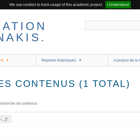
We use cookies to track usage of this academic project.
I Understand
ns
Repères historiques
A propos de la 
ES CONTENUS (1 TOTAL)
echerche de contenus
...)"