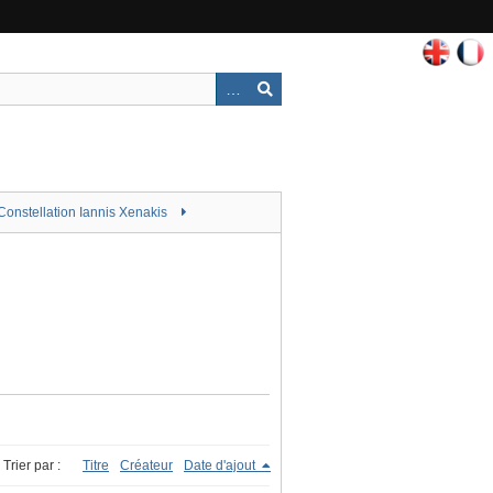
Constellation Iannis Xenakis
Trier par :
Titre
Créateur
Date d'ajout