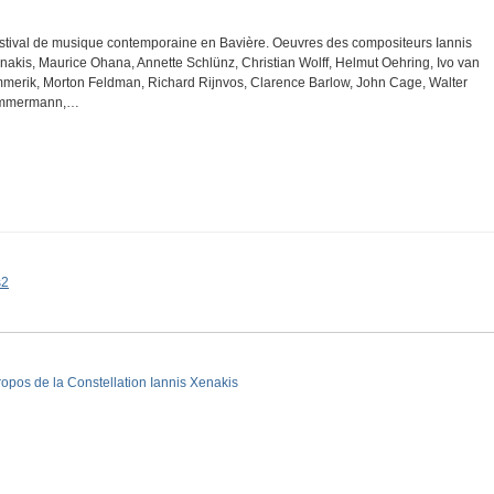
stival de musique contemporaine en Bavière. Oeuvres des compositeurs Iannis
nakis, Maurice Ohana, Annette Schlünz, Christian Wolff, Helmut Oehring, Ivo van
merik, Morton Feldman, Richard Rijnvos, Clarence Barlow, John Cage, Walter
mmermann,…
s2
ropos de la Constellation Iannis Xenakis