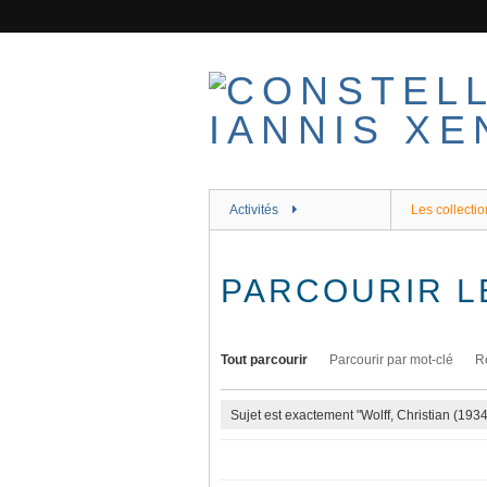
Passer
au
contenu
principal
Activités
Les collectio
PARCOURIR L
Tout parcourir
Parcourir par mot-clé
R
Sujet est exactement "Wolff, Christian (1934-.