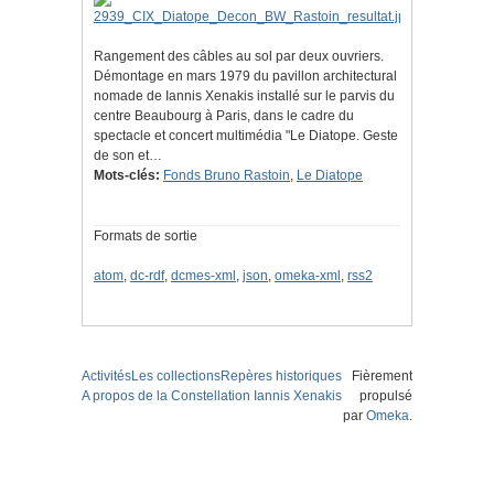
Rangement des câbles au sol par deux ouvriers.
Démontage en mars 1979 du pavillon architectural
nomade de Iannis Xenakis installé sur le parvis du
centre Beaubourg à Paris, dans le cadre du
spectacle et concert multimédia "Le Diatope. Geste
de son et…
Mots-clés:
Fonds Bruno Rastoin
,
Le Diatope
Formats de sortie
atom
,
dc-rdf
,
dcmes-xml
,
json
,
omeka-xml
,
rss2
Activités
Les collections
Repères historiques
Fièrement
A propos de la Constellation Iannis Xenakis
propulsé
par
Omeka
.