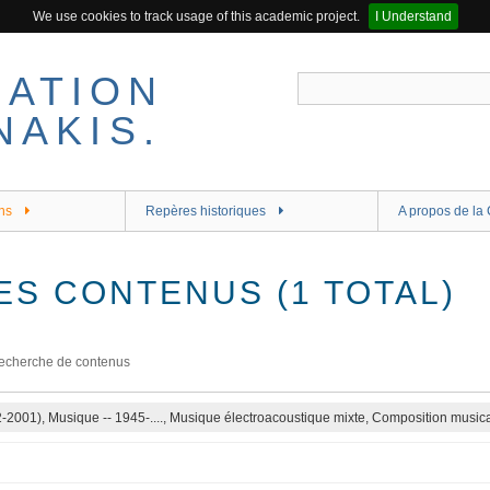
We use cookies to track usage of this academic project.
I Understand
ns
Repères historiques
A propos de la 
ES CONTENUS (1 TOTAL)
echerche de contenus
2-2001), Musique -- 1945-...., Musique électroacoustique mixte, Composition musica