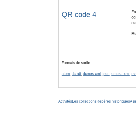
En
QR code 4
co
su
Mo
Formats de sortie
atom
,
dc-rdf
,
dcmes-xml
,
json
,
omeka-xml
,
rs
Activités
Les collections
Repères historiques
A p