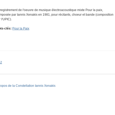
registrement de l'oeuvre de musique électroacoustique mixte Pour la paix,
mposée par Iannis Xenakis en 1981, pour récitants, choeur et bande (composition
r l'UPIC).
ts-clés:
Pour la Paix
s2
ropos de la Constellation Iannis Xenakis