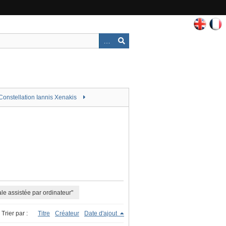
Constellation Iannis Xenakis
le assistée par ordinateur"
Trier par :
Titre
Créateur
Date d'ajout