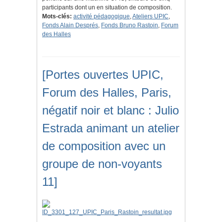
participants dont un en situation de composition.
Mots-clés:
activité pédagogique
,
Ateliers UPIC
,
Fonds Alain Després
,
Fonds Bruno Rastoin
,
Forum
des Halles
[Portes ouvertes UPIC,
Forum des Halles, Paris,
négatif noir et blanc : Julio
Estrada animant un atelier
de composition avec un
groupe de non-voyants
11]