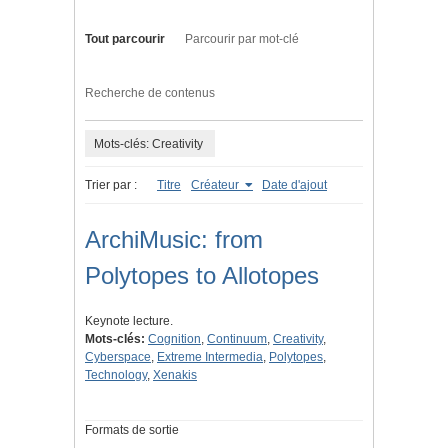
Tout parcourir
Parcourir par mot-clé
Recherche de contenus
Mots-clés: Creativity
Trier par :
Titre
Créateur
Date d'ajout
ArchiMusic: from
Polytopes to Allotopes
Keynote lecture.
Mots-clés:
Cognition
,
Continuum
,
Creativity
,
Cyberspace
,
Extreme Intermedia
,
Polytopes
,
Technology
,
Xenakis
Formats de sortie