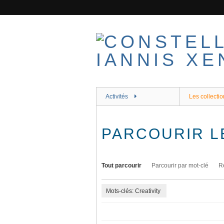
Passer
au
contenu
principal
Activités
Les collectio
PARCOURIR L
Tout parcourir
Parcourir par mot-clé
R
Mots-clés: Creativity