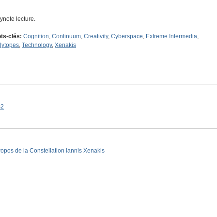
ynote lecture.
ts-clés:
Cognition
,
Continuum
,
Creativity
,
Cyberspace
,
Extreme Intermedia
,
lytopes
,
Technology
,
Xenakis
s2
ropos de la Constellation Iannis Xenakis