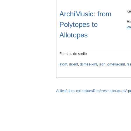
Ke
ArchiMusic: from
Mo
Polytopes to
Po
Allotopes
Formats de sortie
atom
,
dc-rdf
,
dcmes-xml
,
json
,
omeka-xml
,
rs
Activités
Les collections
Repères historiques
A p