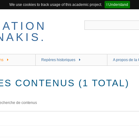
We use cookies to track usage of this academic project.
I Understand
ns
Repères historiques
A propos de la 
ES CONTENUS (1 TOTAL)
echerche de contenus