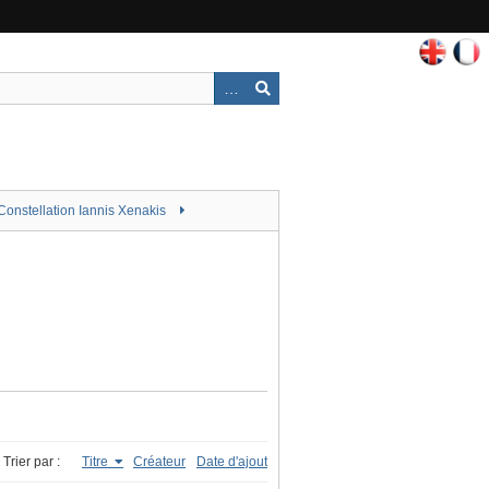
Constellation Iannis Xenakis
Trier par :
Titre
Créateur
Date d'ajout