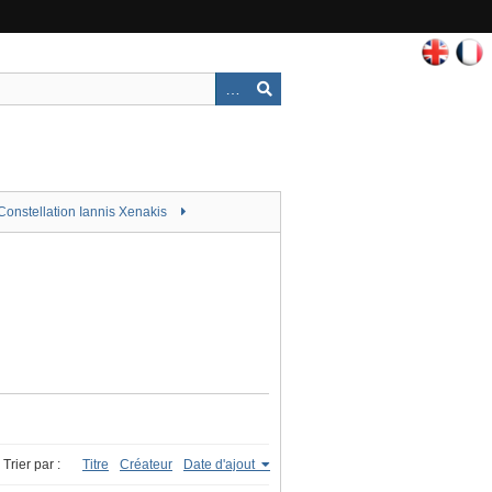
Constellation Iannis Xenakis
Trier par :
Titre
Créateur
Date d'ajout