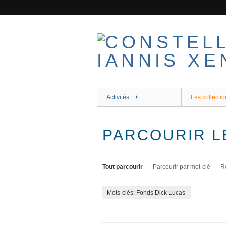
Passer
au
contenu
principal
Activités
Les collectio
PARCOURIR L
Tout parcourir
Parcourir par mot-clé
R
Mots-clés: Fonds Dick Lucas