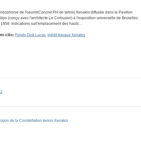
éréophonie de l'oeuvreConcret PH de Iannis Xenakis diffusée dans le Pavillon
ilips (conçu avec l'architecte Le Corbusier) à l'exposition universelle de Bruxelles
 1958. Indications surl'emplacement des hauts…
ts-clés:
Fonds Dick Lucas
,
inédit travaux Xenakis
s2
ropos de la Constellation Iannis Xenakis