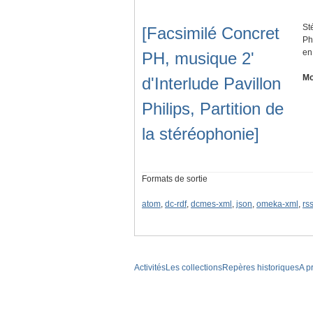
St
[Facsimilé Concret
Ph
en
PH, musique 2'
Mo
d'Interlude Pavillon
Philips, Partition de
la stéréophonie]
Formats de sortie
atom
,
dc-rdf
,
dcmes-xml
,
json
,
omeka-xml
,
rs
Activités
Les collections
Repères historiques
A p