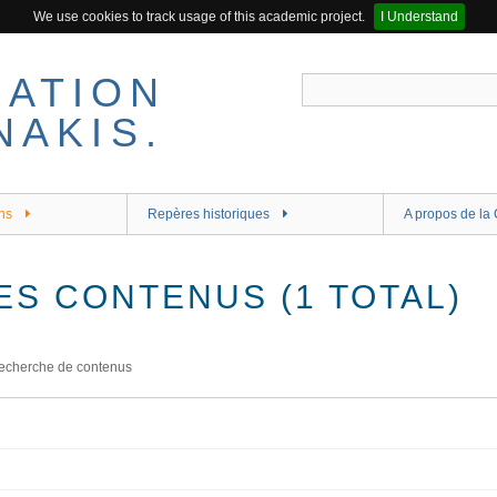
We use cookies to track usage of this academic project.
I Understand
ns
Repères historiques
A propos de la 
ES CONTENUS (1 TOTAL)
echerche de contenus