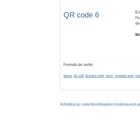
En
QR code 6
Fe
de
Mo
Formats de sortie
atom
,
dc-rdf
,
dcmes-xml
,
json
,
omeka-xml
,
rs
Activités
Les collections
Repères historiques
A p