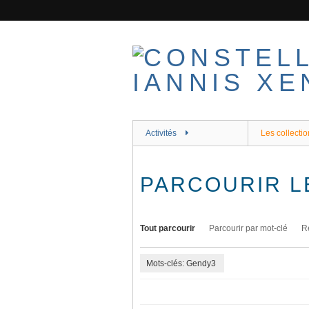
Passer
au
contenu
principal
Activités
Les collectio
PARCOURIR L
Tout parcourir
Parcourir par mot-clé
R
Mots-clés: Gendy3