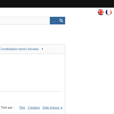
Constellation Iannis Xenakis
Trier par :
Titre
Créateur
Date d'ajout