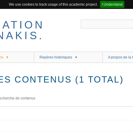
We use cookies to track usage of this academic project.
I Understand
ns
Repères historiques
A propos de la 
ES CONTENUS (1 TOTAL)
echerche de contenus