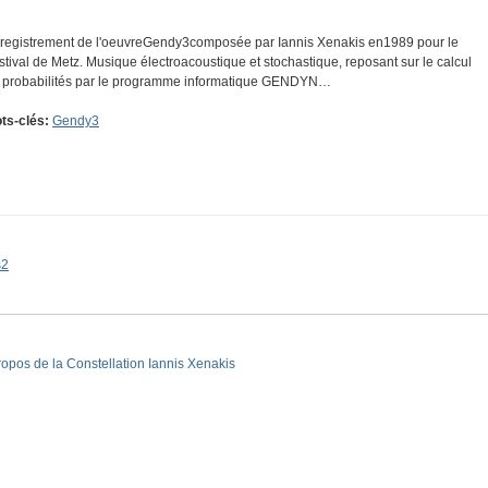
registrement de l'oeuvreGendy3composée par Iannis Xenakis en1989 pour le
stival de Metz. Musique électroacoustique et stochastique, reposant sur le calcul
 probabilités par le programme informatique GENDYN…
ts-clés:
Gendy3
s2
ropos de la Constellation Iannis Xenakis