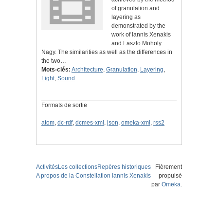
of granulation and
layering as
demonstrated by the
work of Iannis Xenakis
and Laszlo Moholy
Nagy. The similarities as well as the differences in
the two…
Mots-clés:
Architecture
,
Granulation
,
Layering
,
Light
,
Sound
Formats de sortie
atom
,
dc-rdf
,
dcmes-xml
,
json
,
omeka-xml
,
rss2
Activités
Les collections
Repères historiques
Fièrement
A propos de la Constellation Iannis Xenakis
propulsé
par
Omeka
.