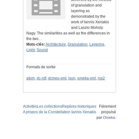
of granulation and
layering as
demonstrated by the
work of Iannis Xenakis
and Laszlo Moholy
Nagy. The similarities as well as the differences in
the two…
Mots-clés:
Architecture
,
Granulation
,
Layering
,
Light
,
Sound
Formats de sortie
atom
,
dc-rdf
,
dcmes-xml
,
json
,
omeka-xml
,
rss2
Activités
Les collections
Repères historiques
Fièrement
A propos de la Constellation Iannis Xenakis
propulsé
par
Omeka
.