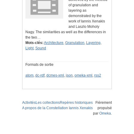
of granulation and
layering as
demonstrated by the
work of Iannis Xenakis
and Laszlo Moholy
Nagy. The similarities as well as the differences in
the two…
Mots-clés:
Architecture
,
Granulation
,
Layering
,
Light
,
Sound
Formats de sortie
atom
,
dc-rdf
,
dcmes-xml
,
json
,
omeka-xml
,
rss2
Activités
Les collections
Repères historiques
Fièrement
A propos de la Constellation Iannis Xenakis
propulsé
par
Omeka
.