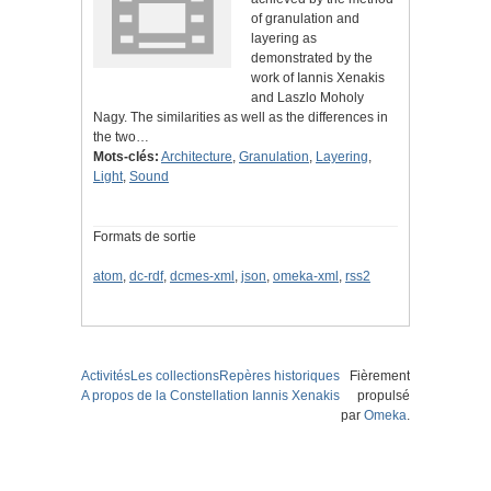
of granulation and
layering as
demonstrated by the
work of Iannis Xenakis
and Laszlo Moholy
Nagy. The similarities as well as the differences in
the two…
Mots-clés:
Architecture
,
Granulation
,
Layering
,
Light
,
Sound
Formats de sortie
atom
,
dc-rdf
,
dcmes-xml
,
json
,
omeka-xml
,
rss2
Activités
Les collections
Repères historiques
Fièrement
A propos de la Constellation Iannis Xenakis
propulsé
par
Omeka
.