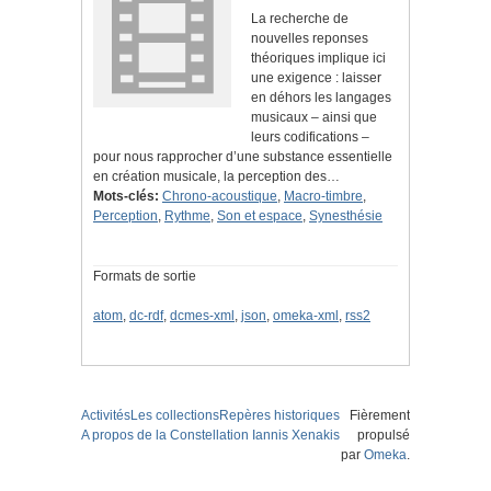
La recherche de
nouvelles reponses
théoriques implique ici
une exigence : laisser
en déhors les langages
musicaux – ainsi que
leurs codifications –
pour nous rapprocher d’une substance essentielle
en création musicale, la perception des…
Mots-clés:
Chrono-acoustique
,
Macro-timbre
,
Perception
,
Rythme
,
Son et espace
,
Synesthésie
Formats de sortie
atom
,
dc-rdf
,
dcmes-xml
,
json
,
omeka-xml
,
rss2
Activités
Les collections
Repères historiques
Fièrement
A propos de la Constellation Iannis Xenakis
propulsé
par
Omeka
.