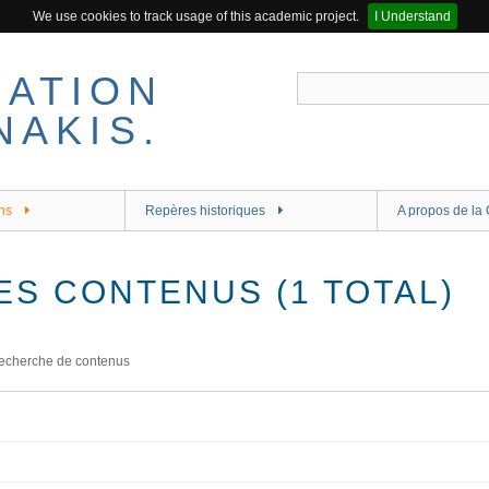
We use cookies to track usage of this academic project.
I Understand
ns
Repères historiques
A propos de la 
ES CONTENUS (1 TOTAL)
echerche de contenus