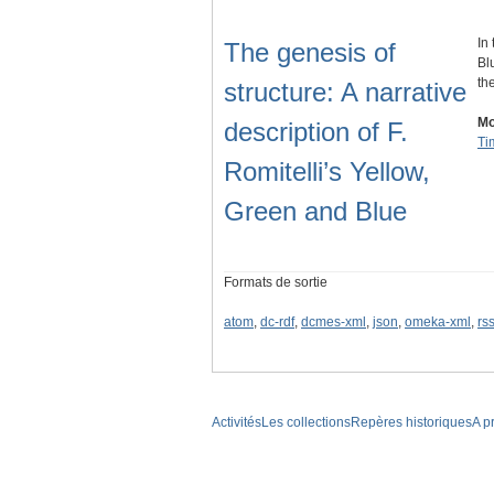
In
The genesis of
Bl
th
structure: A narrative
Mo
description of F.
Ti
Romitelli’s Yellow,
Green and Blue
Formats de sortie
atom
,
dc-rdf
,
dcmes-xml
,
json
,
omeka-xml
,
rs
Activités
Les collections
Repères historiques
A p