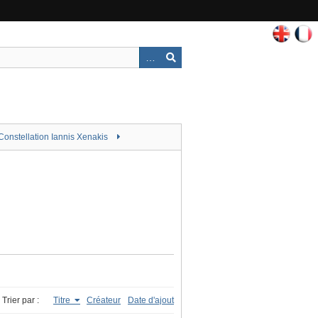
Constellation Iannis Xenakis
Trier par :
Titre
Créateur
Date d'ajout