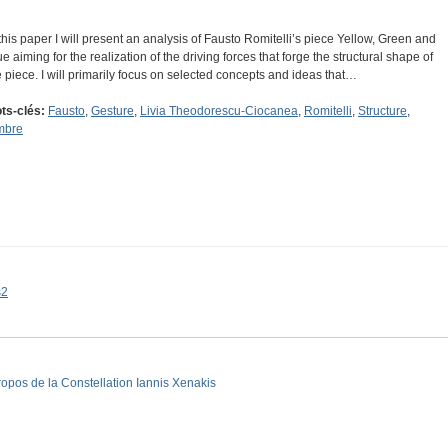
 this paper I will present an analysis of Fausto Romitelli’s piece Yellow, Green and
ue aiming for the realization of the driving forces that forge the structural shape of
e piece. I will primarily focus on selected concepts and ideas that…
ts-clés:
Fausto
,
Gesture
,
Livia Theodorescu-Ciocanea
,
Romitelli
,
Structure
,
mbre
s2
ropos de la Constellation Iannis Xenakis