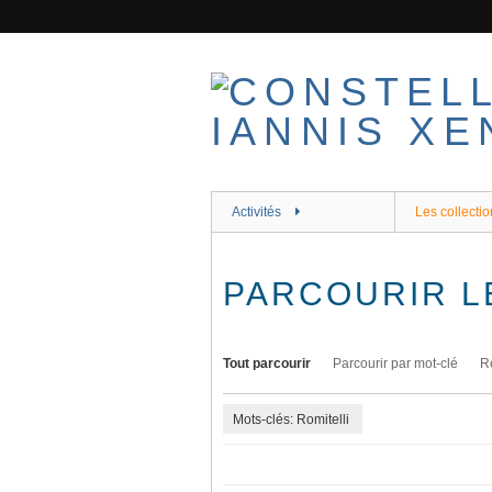
Passer
au
contenu
principal
Activités
Les collectio
PARCOURIR L
Tout parcourir
Parcourir par mot-clé
R
Mots-clés: Romitelli