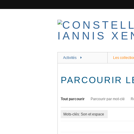
Passer
au
contenu
principal
Activités
Les collectio
PARCOURIR L
Tout parcourir
Parcourir par mot-clé
R
Mots-clés: Son et espace