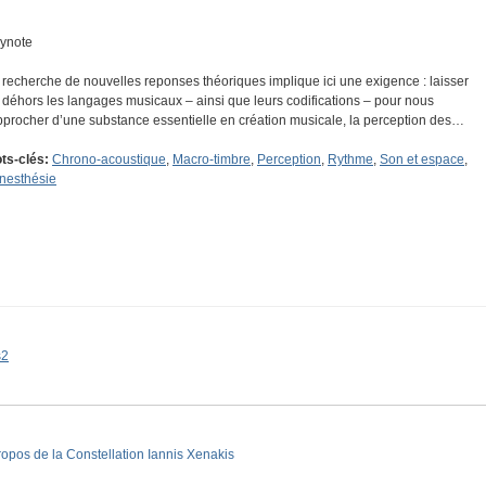
ynote
 recherche de nouvelles reponses théoriques implique ici une exigence : laisser
 déhors les langages musicaux – ainsi que leurs codifications – pour nous
pprocher d’une substance essentielle en création musicale, la perception des…
ts-clés:
Chrono-acoustique
,
Macro-timbre
,
Perception
,
Rythme
,
Son et espace
,
nesthésie
s2
ropos de la Constellation Iannis Xenakis