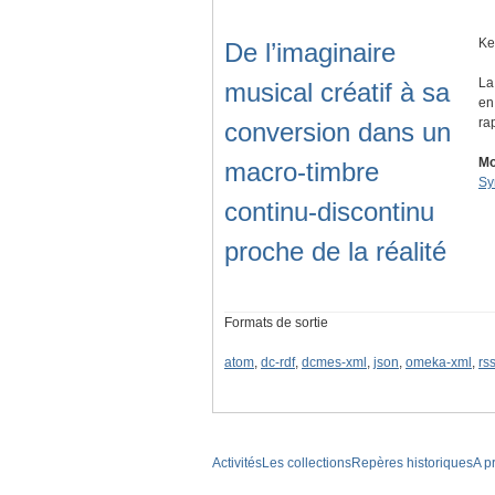
Ke
De l’imaginaire
La
musical créatif à sa
en
ra
conversion dans un
Mo
macro-timbre
Sy
continu-discontinu
proche de la réalité
Formats de sortie
atom
,
dc-rdf
,
dcmes-xml
,
json
,
omeka-xml
,
rs
Activités
Les collections
Repères historiques
A p