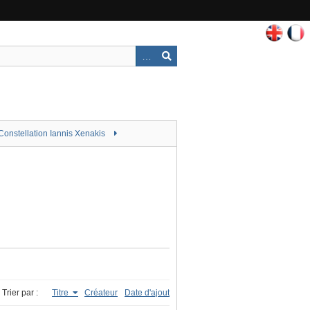
Constellation Iannis Xenakis
Trier par :
Titre
Créateur
Date d'ajout