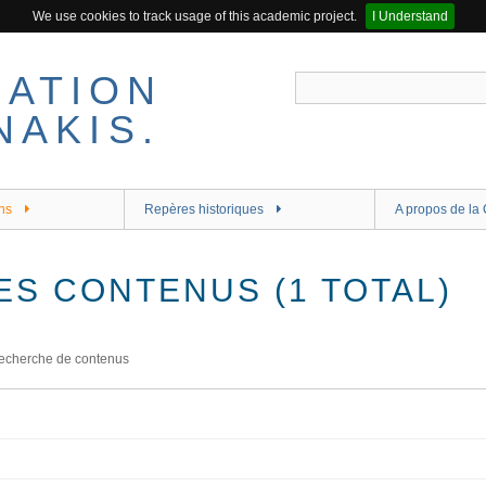
We use cookies to track usage of this academic project.
I Understand
ns
Repères historiques
A propos de la 
ES CONTENUS (1 TOTAL)
echerche de contenus