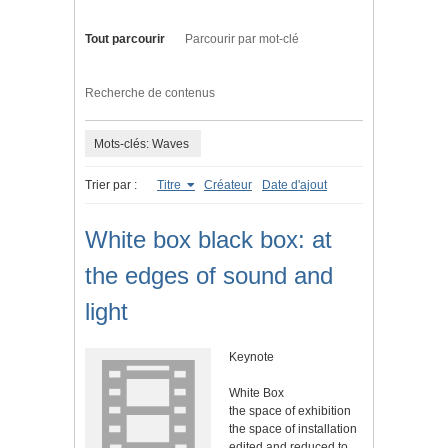
Tout parcourir
Parcourir par mot-clé
Recherche de contenus
Mots-clés: Waves
Trier par :
Titre
Créateur
Date d'ajout
White box black box: at
the edges of sound and
light
Keynote
White Box
the space of exhibition
the space of installation
edited and reduced to