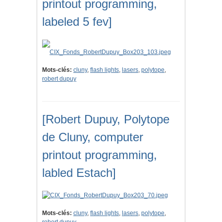
printout programming,
labeled 5 fev]
Mots-clés:
cluny
,
flash lights
,
lasers
,
polytope
,
robert dupuy
[Robert Dupuy, Polytope
de Cluny, computer
printout programming,
labled Estach]
Mots-clés:
cluny
,
flash lights
,
lasers
,
polytope
,