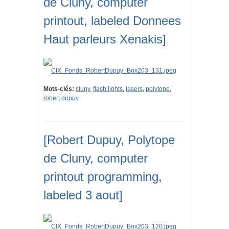
de Cluny, computer
printout, labeled Donnees
Haut parleurs Xenakis]
Mots-clés:
cluny
,
flash lights
,
lasers
,
polytope
,
robert dupuy
[Robert Dupuy, Polytope
de Cluny, computer
printout programming,
labeled 3 aout]