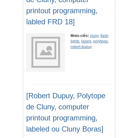
printout programming,
labled FRD 18]
Mots-clés:
cluny
,
flash
lights
,
lasers
,
polytope
,
robert dupuy
[Robert Dupuy, Polytope
de Cluny, computer
printout programming,
labeled ou Cluny Boras]