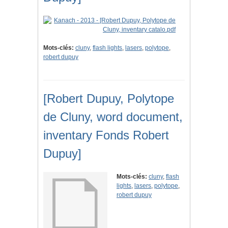
Mots-clés:
cluny
,
flash lights
,
lasers
,
polytope
,
robert dupuy
[Robert Dupuy, Polytope
de Cluny, word document,
inventary Fonds Robert
Dupuy]
Mots-clés:
cluny
,
flash
lights
,
lasers
,
polytope
,
robert dupuy