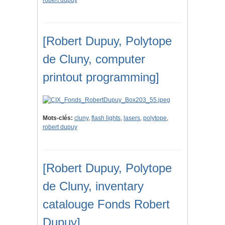
robert dupuy
[Robert Dupuy, Polytope
de Cluny, computer
printout programming]
Mots-clés:
cluny
,
flash lights
,
lasers
,
polytope
,
robert dupuy
[Robert Dupuy, Polytope
de Cluny, inventary
catalouge Fonds Robert
Dupuy]