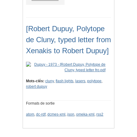
[Robert Dupuy, Polytope
de Cluny, typed letter from
Xenakis to Robert Dupuy]
Mots-clés:
cluny
,
flash lights
,
lasers
,
polytope
,
robert dupuy
Formats de sortie
atom
,
dc-rdf
,
dcmes-xml
,
json
,
omeka-xml
,
rss2