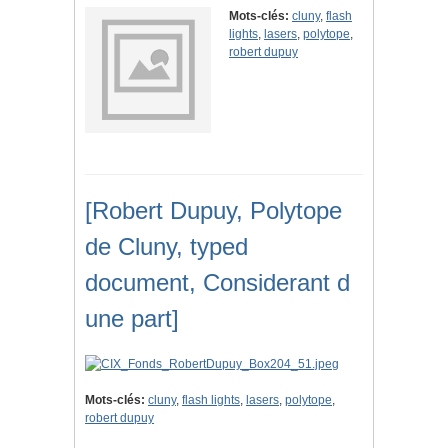
Mots-clés:
cluny
,
flash
lights
,
lasers
,
polytope
,
robert dupuy
[Robert Dupuy, Polytope
de Cluny, typed
document, Considerant d
une part]
Mots-clés:
cluny
,
flash lights
,
lasers
,
polytope
,
robert dupuy