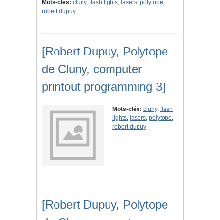
Mots-clés:
cluny
,
flash lights
,
lasers
,
polytope
,
robert dupuy
[Robert Dupuy, Polytope
de Cluny, computer
printout programming 3]
Mots-clés:
cluny
,
flash
lights
,
lasers
,
polytope
,
robert dupuy
[Robert Dupuy, Polytope