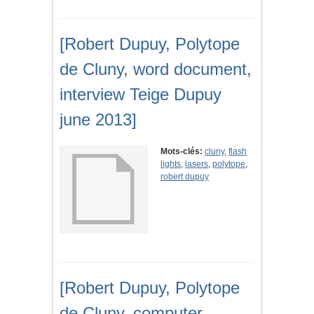
[Robert Dupuy, Polytope
de Cluny, word document,
interview Teige Dupuy
june 2013]
Mots-clés:
cluny
,
flash
lights
,
lasers
,
polytope
,
robert dupuy
[Robert Dupuy, Polytope
de Cluny, computer