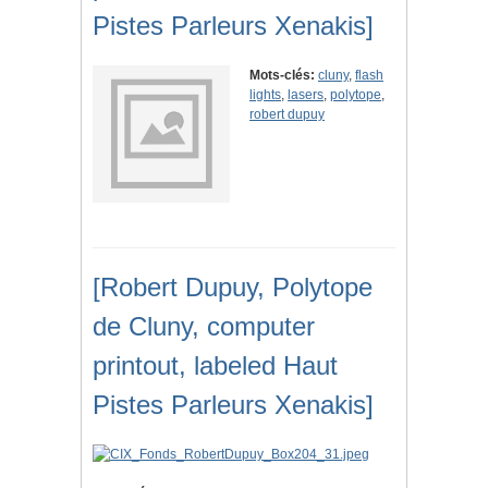
Pistes Parleurs Xenakis]
Mots-clés:
cluny
,
flash
lights
,
lasers
,
polytope
,
robert dupuy
[Robert Dupuy, Polytope
de Cluny, computer
printout, labeled Haut
Pistes Parleurs Xenakis]