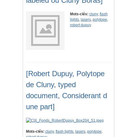
labeled ou Cluny Boras]
Mots-clés:
cluny
,
flash
lights
,
lasers
,
polytope
,
robert dupuy
[Robert Dupuy, Polytope
de Cluny, typed
document, Considerant d
une part]
Mots-clés:
cluny
,
flash lights
,
lasers
,
polytope
,