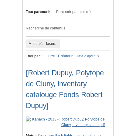
Tout parcourir
Parcourir par mot-clé
Recherche de contenus
Mots-clés: lasers
Trier par :
Titre
Créateur
Date d'ajout
[Robert Dupuy, Polytope
de Cluny, inventary
catalouge Fonds Robert
Dupuy]
Mots-clés:
cluny
,
flash lights
,
lasers
,
polytope
,