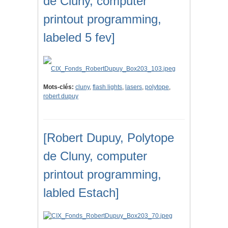
de Cluny, computer
printout programming,
labeled 5 fev]
Mots-clés:
cluny
,
flash lights
,
lasers
,
polytope
,
robert dupuy
[Robert Dupuy, Polytope
de Cluny, computer
printout programming,
labled Estach]