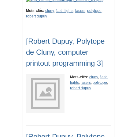
Mots-clés:
cluny
,
flash lights
,
lasers
,
polytope
,
robert dupuy
[Robert Dupuy, Polytope
de Cluny, computer
printout programming 3]
Mots-clés:
cluny
,
flash
lights
,
lasers
,
polytope
,
robert dupuy
[Robert Dupuy, Polytope