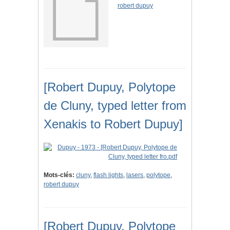
robert dupuy
[Robert Dupuy, Polytope
de Cluny, typed letter from
Xenakis to Robert Dupuy]
Mots-clés:
cluny
,
flash lights
,
lasers
,
polytope
,
robert dupuy
[Robert Dupuy, Polytope