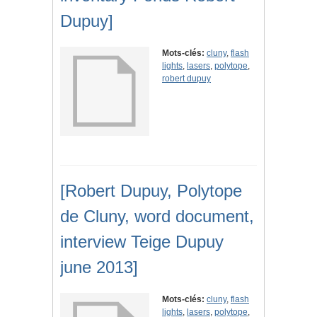
Dupuy]
Mots-clés:
cluny
,
flash
lights
,
lasers
,
polytope
,
robert dupuy
[Robert Dupuy, Polytope
de Cluny, word document,
interview Teige Dupuy
june 2013]
Mots-clés:
cluny
,
flash
lights
,
lasers
,
polytope
,