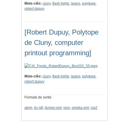
Mots-clés:
cluny
,
flash lights
,
lasers
,
polytope
,
robert dupuy
[Robert Dupuy, Polytope
de Cluny, computer
printout programming]
Mots-clés:
cluny
,
flash lights
,
lasers
,
polytope
,
robert dupuy
Formats de sortie
atom
,
dc-rdf
,
dcmes-xml
,
json
,
omeka-xml
,
rss2