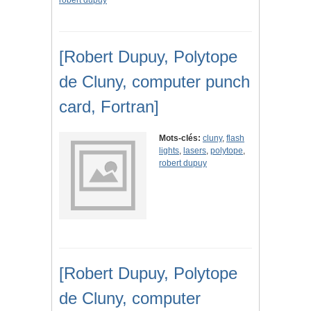
robert dupuy
[Robert Dupuy, Polytope
de Cluny, computer punch
card, Fortran]
Mots-clés:
cluny
,
flash
lights
,
lasers
,
polytope
,
robert dupuy
[Robert Dupuy, Polytope
de Cluny, computer