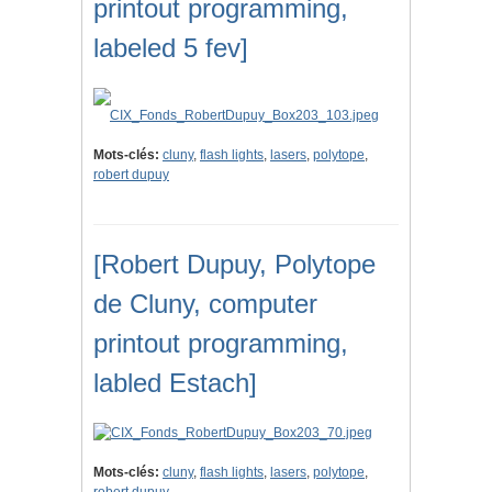
printout programming,
labeled 5 fev]
Mots-clés:
cluny
,
flash lights
,
lasers
,
polytope
,
robert dupuy
[Robert Dupuy, Polytope
de Cluny, computer
printout programming,
labled Estach]
Mots-clés:
cluny
,
flash lights
,
lasers
,
polytope
,