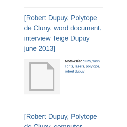
[Robert Dupuy, Polytope
de Cluny, word document,
interview Teige Dupuy
june 2013]
Mots-clés:
cluny
,
flash
lights
,
lasers
,
polytope
,
robert dupuy
[Robert Dupuy, Polytope
de Cluny, computer