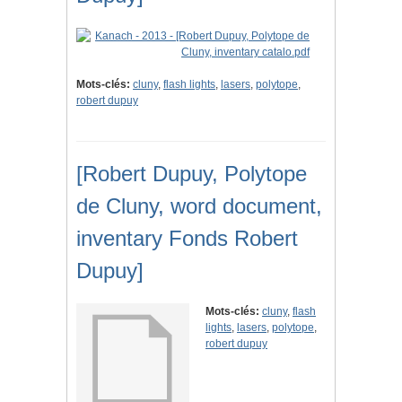
Mots-clés:
cluny
,
flash lights
,
lasers
,
polytope
,
robert dupuy
[Robert Dupuy, Polytope
de Cluny, word document,
inventary Fonds Robert
Dupuy]
Mots-clés:
cluny
,
flash
lights
,
lasers
,
polytope
,
robert dupuy