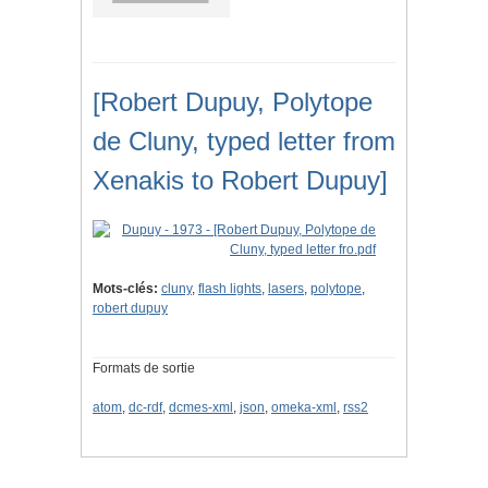
[Robert Dupuy, Polytope
de Cluny, typed letter from
Xenakis to Robert Dupuy]
Mots-clés:
cluny
,
flash lights
,
lasers
,
polytope
,
robert dupuy
Formats de sortie
atom
,
dc-rdf
,
dcmes-xml
,
json
,
omeka-xml
,
rss2