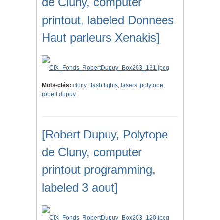
de Cluny, computer
printout, labeled Donnees
Haut parleurs Xenakis]
Mots-clés:
cluny
,
flash lights
,
lasers
,
polytope
,
robert dupuy
[Robert Dupuy, Polytope
de Cluny, computer
printout programming,
labeled 3 aout]