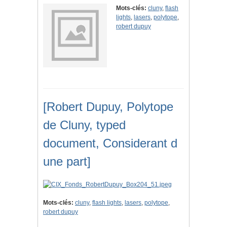
Mots-clés:
cluny
,
flash
lights
,
lasers
,
polytope
,
robert dupuy
[Robert Dupuy, Polytope
de Cluny, typed
document, Considerant d
une part]
Mots-clés:
cluny
,
flash lights
,
lasers
,
polytope
,
robert dupuy