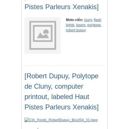
Pistes Parleurs Xenakis]
Mots-clés:
cluny
,
flash
lights
,
lasers
,
polytope
,
robert dupuy
[Robert Dupuy, Polytope
de Cluny, computer
printout, labeled Haut
Pistes Parleurs Xenakis]