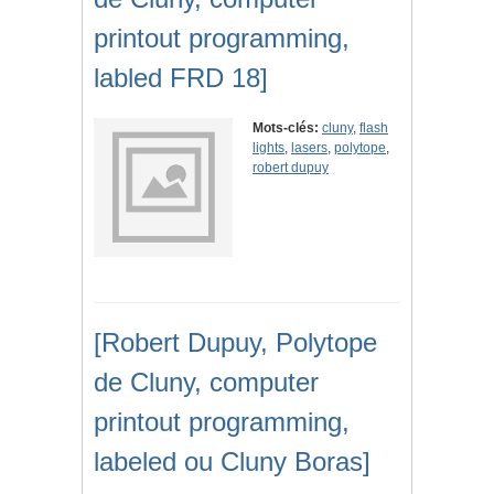
printout programming,
labled FRD 18]
Mots-clés:
cluny
,
flash
lights
,
lasers
,
polytope
,
robert dupuy
[Robert Dupuy, Polytope
de Cluny, computer
printout programming,
labeled ou Cluny Boras]