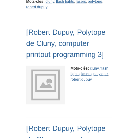
Mots-clés:
cluny
,
flash lights
,
lasers
,
polytope
,
robert dupuy
[Robert Dupuy, Polytope
de Cluny, computer
printout programming 3]
Mots-clés:
cluny
,
flash
lights
,
lasers
,
polytope
,
robert dupuy
[Robert Dupuy, Polytope