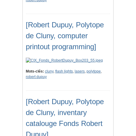
robert dupuy
[Robert Dupuy, Polytope
de Cluny, computer
printout programming]
Mots-clés:
cluny
,
flash lights
,
lasers
,
polytope
,
robert dupuy
[Robert Dupuy, Polytope
de Cluny, inventary
catalouge Fonds Robert
Dupuy]