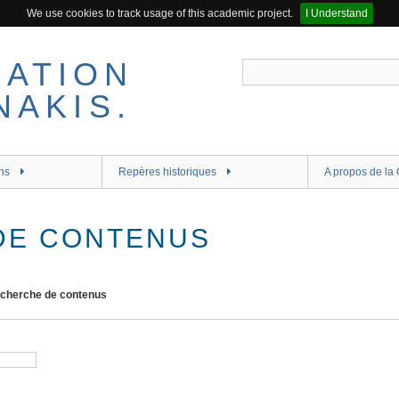
We use cookies to track usage of this academic project.
I Understand
ns
Repères historiques
A propos de la 
DE CONTENUS
cherche de contenus