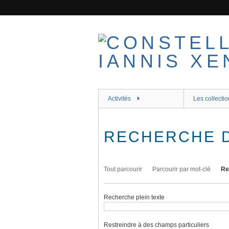
Passer
au
contenu
principal
Activités
Les collectio
RECHERCHE 
Tout parcourir
Parcourir par mot-clé
Re
Recherche plein texte
Restreindre à des champs particuliers