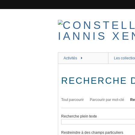
Passer
au
contenu
principal
Activités
Les collectio
RECHERCHE 
Tout parcourir
Parcourir par mot-clé
Re
Recherche plein texte
Restreindre à des champs particuliers