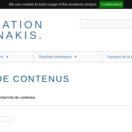
We use cookies to track usage of this academic project.
I Understand
ns
Repères historiques
A propos de la 
DE CONTENUS
cherche de contenus